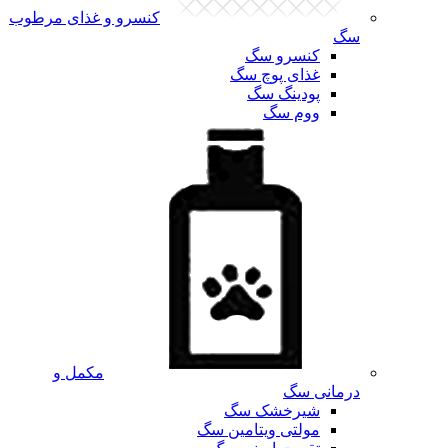
کنسرو و غذای مرطوب
سگ
کنسرو سگ
غذای پوچ سگ
پودینگ سگ
ووم سگ
مکمل و
درمانی سگ
شیرخشک سگ
مولتی ویتامین سگ