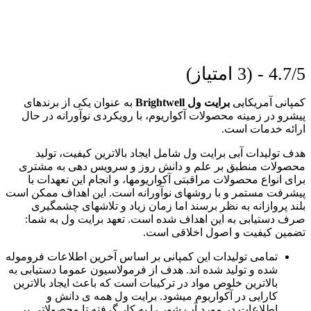
4.7/5 - (3 امتیاز)
کمپانی آمریکایی
برایت ول Brightwell
به‌ عنوان یکی از برندهای
پیشرو در زمینه محصولات آکواریوم، با رویکردی نوآورانه در حال
ارائه خدمات است.
هدف تولیدات آبی برایت ول شامل ایجاد بالاترین کیفیت، تولید
محصولات منطبق بر علم و دانش روز و سرویس دهی به مشتری
برای انواع محصولات مراقبتی آکواریوم­ها، و انجام این تعهدات با
پیشرفت مستمر و با روش­های نوآورانه است. این اهداف ممکن است
بلند پروازانه به نظر برسند اما زمان زیاد و تلاش­های چشم­گیری
صرف دستیابی به این اهداف شده است. تعهد برایت ول به شما:
تضمین کیفیت و اصول اخلاقی است.
تمامی تولیدات این کمپانی بر اساس آخرین اطلاعات فروموله
شده و تولید شده ­اند. هدف از فرمولاسیون عموما دستیابی به
بالاترین خلوص مواد در ترکیبات است که باعث ایجاد بالاترین
کارایی در آکواریوم می­شود. برایت ول همه­ ی دانش و
اطلاعات در مورد آب شور را به کار گرفته تا محصولاتی بر