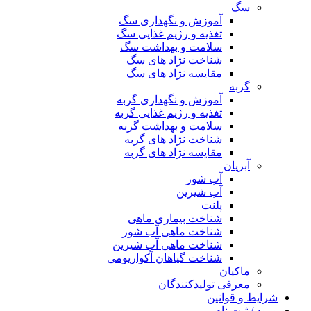
سگ
آموزش و نگهداری سگ
تغذیه و رژیم غذایی سگ
سلامت و بهداشت سگ
شناخت نژاد های سگ
مقایسه نژاد های سگ
گربه
آموزش و نگهداری گربه
تغذیه و رژیم غذایی گربه
سلامت و بهداشت گربه
شناخت نژاد های گربه
مقایسه نژاد های گربه
آبزیان
آب شور
آب شیرین
پلنت
شناخت بیماری ماهی
شناخت ماهی آب شور
شناخت ماهی آب شیرین
شناخت گیاهان آکواریومی
ماکیان
معرفی تولیدکنندگان
شرایط و قوانین
ورود / ثبت نام