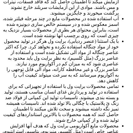
آزمایش می­کند تا اطمینان حاصل کند که فاقد فسفات، نیترات
و مس باشند. موادی از این آزمایشات سربلند خارج نشوند
برگشت می­خورند و جایگزین می­شوند.
آب استفاده شده در محصولات مایع در چند مرحله فیلتر شده،
اسمز معکوس شده و در سیستم خالص سازی دیونیزه شده
است، بنابراین محتوای هر بطری از محصولات بسیار نزدیک به
چیزی است که روی برچسب آن­ها نوشته شده است.
با یک استثنا (عنصر ردیابی)، برایت ول هرگز در تولید محصول
خود از مواد چنگاله استفاده نکرده و نخواهد کرد. چرا که اکثر
عناصر چنگاله از مواد آلی تشکیل شده است و استفاده از
عناصر بزرگ (مثل کلسیم)، به نظر برایت ول باید محدود به
عناصری شود که به میزان کم در آکواریوم مورد نیازند.
عناصر بزرگ و غیر محافظه کارانه، مواد آلی قابل توجهی را
به آکواریوم می­رسانند که به سرعت می­تواند کیفیت آب را
کاهش دهد.
تمامی محصولات برایت ول با استفاده از تجهیزاتی که برای
استفاده در تولید و پردازش غذای انسان مناسب هستند، تولید
و بسته بندی می­شوند. تاسیسات تولید این کمپانی از فولاد ضد
زنگ ئ پلاستیک با چگالی بالا تولد شده اند. تاسیسات همیشه
تمیز نگه داشته می­شوند و سخت تلاش می­کنند تا اطمینان
حاصل کنند که همه محصولات با بالاترین استانداردهای کیفیت
تولید شده و از کمپانی خارج شوند.
محصولات مایع آکواریومی برایت ول که هدف آن­ها افزایش
عناصر خاص است (مثل کلسیم، منیزیوم، پتاسیم، استرانتیوم،