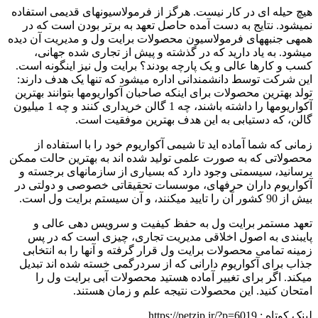
هیچ حیله ای در کار نیست. هرگز از فرمولاسیون­های قدیمی استفاده
نمی­شود. نتایج به دست آمده حاصل تعهد به برتر بودن است که در
همه­ی جنبه­های فرمولاسیون محصولات برایت ول و مدیریت آن دیده
می­شود. به یاد دارید که در گذشته و پیش از تجاری شده جهانی،
کسب و کارها عالی و یک پارچه بودند؟ برایت ول نیز اینگونه است.
این شرکت توسط دانشمندانی اداره می­شود که تنها یک هدف دارند:
تولد بهترین محصولات برای اینکه صاحبان آکواریوم­ها بتوانند بهترین
آکواریوم­ها را داشته باشند، چه 1 گالن خریداری کنند و چه 1 میلیون
گالن، که دستیابی به این هدف بهترین موفقیت است.
زمانی که شما آماده اید تا شیمی آکواریوم خود را با استفاده از
محصولاتی که به صورت علمی تولید شده اند به بهترین حالت ممکن
برسانید، سیسمتی وجود دارد که بسیاری از سازمان­های برجسته و
آکواریوم داران حرفه­ای، موسسات تحقیقاتی خصوصی و دولتی در
بیش از 90 کشور آن را تایید می­کنند، و آن سیستم برایت ول است.
تعهد مستمر برایت ول به حفظ کیفیت و سرویس دهی عالی و
پایبندی به اصول اخلاقی مدیریت تجاری، چیزی است که در پس
زمینه تمامی محصولات برایت ول قرار گرفته و آن­ها را به انتخابی
جذاب برای آکواریوم دارانی که از سردرگمی خسته شده اند تبدیل
می­کند. اگر برای تغییر آماده هستید محصولات آبی برایت ول را
امتحان کنید. این محصولات نتیجه علم و زمان هستند.
لینک کوتاه :
https://petzip.ir/?p=6019