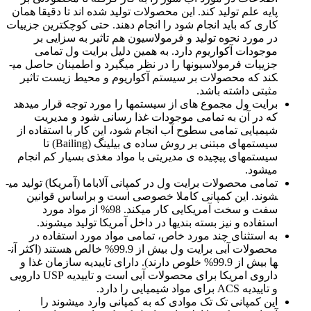
پایه علم تولید کند. این محصولات تولید شده اند تا دقیقا همان
کاری که باید انجام شود را انجام دهند. حتی کوچکترین جزییات
در مورد نحوه تولید و فرمولاسیون هم تاثیر به سزایی بر
موجودات آکواریوم دارد. به همین دلیل برایت ول تمامی
جزییات فرمولاسیون­ها را در نظر می­گیرد و اطمینان حاصل می­
کند که محصولات بر سیستم آکواریوم و محیط زیست تاثیر
مثبتی داشته باشد.
برایت ول مجموع ه­ای از سیستم­ها را مورد توجه قرار می­دهد
که در آن به تمامی موجودات غذا رسانی شود و مدیریت
شیمیایی تمامی سطوح آب انجام شود، این کار با استفاده از
سیستم­های مبتنی بر روش ساده ­ی بیلینگ (Bailing) تا
سیستم­های پیچیده­ ی مدیریتی با مواد مغذی بسیار کم انجام
می­شود.
تمامی محصولات برایت ول در کمپانی آلاباما (آمریکا) تولید می­
شوند. این کمپانی کاملا خصوصی است و براساس قوانین
سفت و سخت آمریکایی کار می­کند. 98% از مواد مورد
استفاده و نیز بسته ­بندی­ها در داخل آمریکا تولید می­شوند.
به استثنای چند مورد خاص، تمامی مواد مورد استفاده در
محصولات آبی برایت ول بیش از 99.9% خالص هستند (اکثر آن­
ها بیش از 99.9% خلوص دارند). دارای تاییدیه سازمان غذا و
داروی امریکا برای محصولات آبی است و تاییدیه USP دارویی
و تاییدیه ACS برای مواد شیمیایی را دارد.
این کمپانی تک تک موادی که به کمپانی وارد می­شوند را