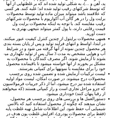
ید، آهن و …)، به شکلی تولید شده اند که بر غلظت­هایی از آن­ها
که توسط شرکت­های رقیب تولید شده اند؛ غلبه کنند. هر کسی
که علاقمند باشد می­تواند میزان ماده تولید توسط محصولات
برایت ول را در هر گالن آب آکواریوم با محصولات شرکت­های
رقیب مقایسه کند. با توجه به اینکه محصولات برایت ول
قیمت رقابتی دارند، با پول کمتر می­تواند نتیجه­ی بهتری به
دست آورید.
همه­ی محصولات برایت­ول از چندین کنترل کیفیت عبور می­کنند.
در ابتدا، اواسط و انتهای فرآیند تولید و پس از پایان بسته بندی
هر محصول چندین نمونه از آن­ها گرفته می شود و در شرایط
آب و هوایی مشخص به مدت 3 سال پس از تولید نگهداری می­
شوند تا آزمایش شوند. اگر مصرف کنندگان با محصولات به
مشکل بر بخورند از ان­ها خواسته می­شود تا باقی­مانده محصول
خود را برای مقایسه با نمونه­ها برای کمپانی بفرستند.
لیست ترکیبات آزمایش شده و تضمین شده روی برچسب
محصولات درج می­شوند. در صورت امکان، لیست مواد اولیه
استفاده شده نیز درج می­شود، اما از ذکر جرییات فرمولاسیون
که جزو مراحل تجاری است و راز کمپاتی هستند (که می­خواهند
از رقبا پنهان کنند) خودداری می­شود.
دستورالعمل ها و بررسی های روی برچسب هر محصول،
نشان می­دهند که چگونه از محصول استفاده کنید که بالانس
شیمیایی آب حفظ شود. این اطلاعات شامل تهیه غلظت پایه
(فقط برای محصولات پودری)، افزایش غلظت یون هدف در