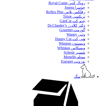
رویال کنین Royal Canin
جوسرا Josera
رفلکس پلاس Reflex Plus
تریکسی Trixie
جیم کت GimCat
دکتر کلادرز Dr.Clauder’s
گورمت Gourmet
ونپی Wanpy
هپی کت Happy Cat
وینستون Winston
ویسکاس Whiskas
شسیر Schesir
مونلو Monello
یوروپت Europet
سگ