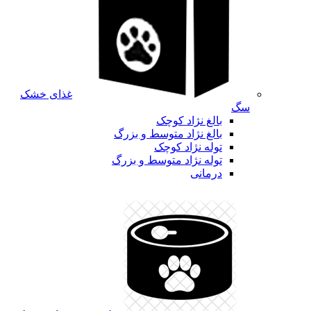
غذای خشک
سگ
بالغ نژاد کوچک
بالغ نژاد متوسط و بزرگ
توله نژاد کوچک
توله نژاد متوسط و بزرگ
درمانی