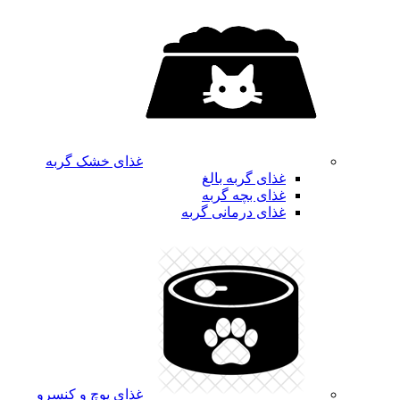
غذای خشک گربه
غذای گربه بالغ
غذای بچه گربه
غذای درمانی گربه
غذای پوچ و کنسرو