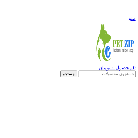
09108290600
منو
0
محصول
۰
تومان
جستجو