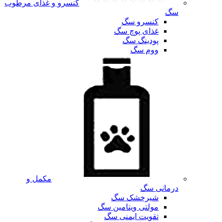
کنسرو و غذای مرطوب
سگ
کنسرو سگ
غذای پوچ سگ
پودینگ سگ
ووم سگ
مکمل و
درمانی سگ
شیرخشک سگ
مولتی ویتامین سگ
تقویت ایمنی سگ