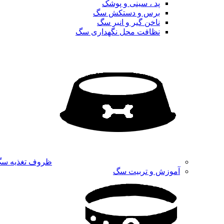
پد ، سینی و پوشک
برس و دستکش سگ
ناخن گیر و انبر سگ
نظافت محل نگهداری سگ
ظروف تغذیه س
آموزش و تربیت سگ