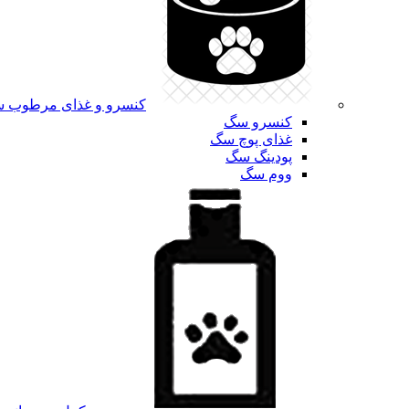
کنسرو و غذای مرطوب 
کنسرو سگ
غذای پوچ سگ
پودینگ سگ
ووم سگ