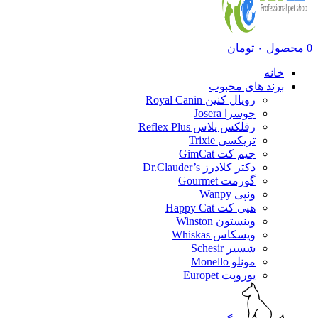
0
محصول
۰
تومان
خانه
برند های محبوب
رویال کنین Royal Canin
جوسرا Josera
رفلکس پلاس Reflex Plus
تریکسی Trixie
جیم کت GimCat
دکتر کلادرز Dr.Clauder’s
گورمت Gourmet
ونپی Wanpy
هپی کت Happy Cat
وینستون Winston
ویسکاس Whiskas
شسیر Schesir
مونلو Monello
یوروپت Europet