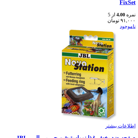
FixSet
نمره
4.00
از 5
۹۱,۰۰۰
تومان
ناموجود
اطلاعات بیشتر
صفحه ضد پخش غذا نوواستیشن جی بی ال – JBL