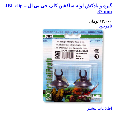
گیره و بادکش لوله ساکشن کاپ جی بی ال – JBL clip
37 mm
۶۲,۰۰۰
تومان
ناموجود
اطلاعات بیشتر