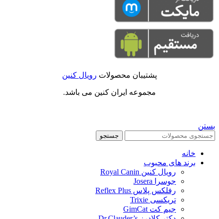
پشتیبان محصولات
رویال کنین
مجموعه ایران کنین می باشد.
بستن
جستجو
خانه
برند های محبوب
رویال کنین Royal Canin
جوسرا Josera
رفلکس پلاس Reflex Plus
تریکسی Trixie
جیم کت GimCat
دکتر کلادرز Dr.Clauder’s