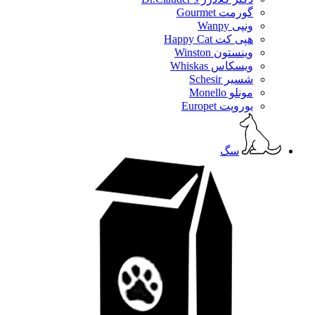
گورمت Gourmet
ونپی Wanpy
هپی کت Happy Cat
وینستون Winston
ویسکاس Whiskas
شسیر Schesir
مونلو Monello
یوروپت Europet
سگ