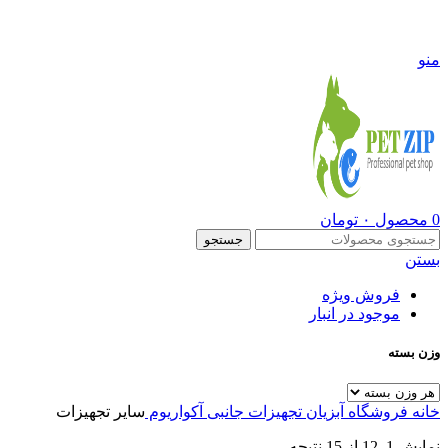
09108290600
منو
0
محصول
۰
تومان
جستجو
بستن
فروش ویژه
موجود در انبار
وزن بسته
خانه
فروشگاه
آبزیان
تجهیزات جانبی آکواریوم
سایر تجهیزات
نمایش 1–12 از 15 نتیجه