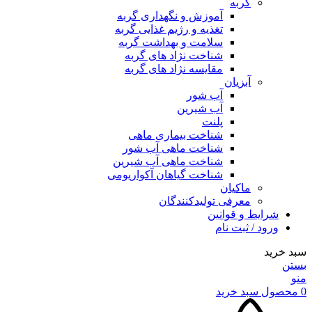
گربه
آموزش و نگهداری گربه
تغذیه و رژیم غذایی گربه
سلامت و بهداشت گربه
شناخت نژاد های گربه
مقایسه نژاد های گربه
آبزیان
آب شور
آب شیرین
پلنت
شناخت بیماری ماهی
شناخت ماهی آب شور
شناخت ماهی آب شیرین
شناخت گیاهان آکواریومی
ماکیان
معرفی تولیدکنندگان
شرایط و قوانین
ورود / ثبت نام
سبد خرید
بستن
منو
0
محصول
سبد خرید