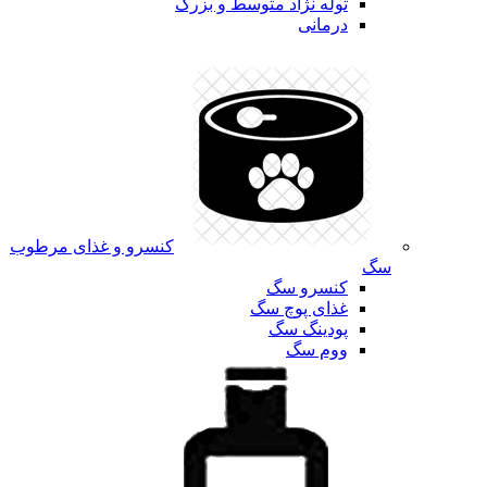
توله نژاد متوسط و بزرگ
درمانی
کنسرو و غذای مرطوب
سگ
کنسرو سگ
غذای پوچ سگ
پودینگ سگ
ووم سگ