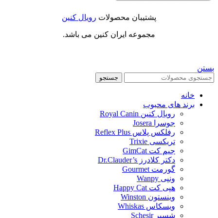
پشتیبان محصولات
رویال کنین
مجموعه ایران کنین می باشد.
بستن
جستجو
خانه
برند های محبوب
رویال کنین Royal Canin
جوسرا Josera
رفلکس پلاس Reflex Plus
تریکسی Trixie
جیم کت GimCat
دکتر کلادرز Dr.Clauder’s
گورمت Gourmet
ونپی Wanpy
هپی کت Happy Cat
وینستون Winston
ویسکاس Whiskas
شسیر Schesir