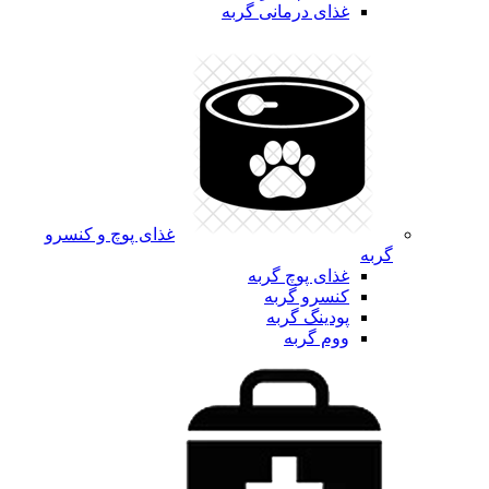
غذای درمانی گربه
غذای پوچ و کنسرو
گربه
غذای پوچ گربه
کنسرو گربه
پودینگ گربه
ووم گربه