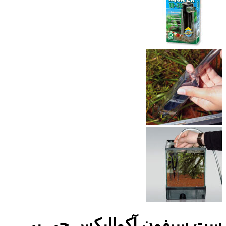
ست سیفون آکواایکس جی بی