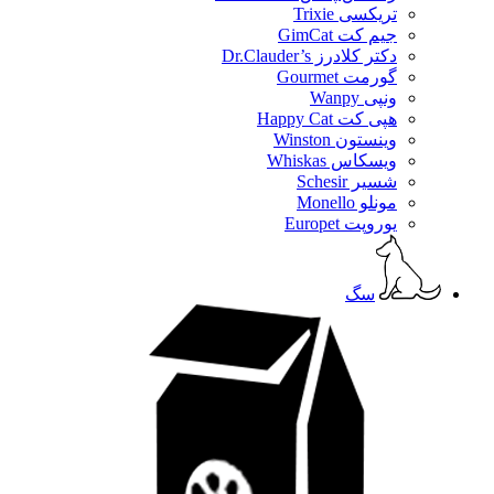
تریکسی Trixie
جیم کت GimCat
دکتر کلادرز Dr.Clauder’s
گورمت Gourmet
ونپی Wanpy
هپی کت Happy Cat
وینستون Winston
ویسکاس Whiskas
شسیر Schesir
مونلو Monello
یوروپت Europet
سگ