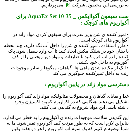
به بررسی این محصول شرکت
jbl
می پردازیم.
ست سیفون آکواایکس _ AquaEx Set 10-35 برای
آکواریوم های کوچک :
• تمیز کننده ی شن و پر قدرت برای سیفون کردن مواد زائد در
آکواریوم های کوچک است.
• طرز استفاده : تمیز کننده ی شن را داخل آب نگه دارید، چند لحظه
با دهان خود در شلنگ مکش ایجاد کنید تا آب وارد سطل شود. پاک
کننده را در آب فرو کنید تا ضایعات و مواد دور ریختنی را از کف
آکوریوم به داخل خود بکشد.
• الک از مکیده شدن ماهی ها، گیاهان، میگوها و سایر موجودات
زنده به داخل تمیزکننده جلوگیری می کند.
دسترسی مواد زائد در پایین آکواریوم :
غذا و بقایای گیاهان و محصولات متابولیک، مواد زاند کف آکواریوم را
تشکیل می دهند. هنگامی که در آکواریوم کمبود اکسیژن وجود
داشته باشد، این مواد شروع به گندیدن می کنند.
این گندیدن سلامت موجودات زنده ی آکواریوم را به خطر می اندازد.
بنابراین لازم است که به طور مرتب کف آکواریوم تمیز شود. ما به
شما توصیه م کنیم که یک سوم آب آکواریوم را هر دو هفته یکبار