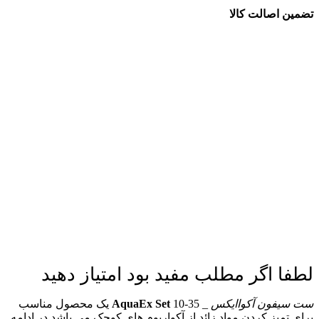
تضمین اصالت کالا
لطفا اگر مطلب مفید بود امتیاز دهید
ست سیفون آکواایکس
_
AquaEx Set
10-35 یک محصول مناسب
برای تمیز کردن مواد زائد از آکواریوم های کوچک می باشد در ادامه