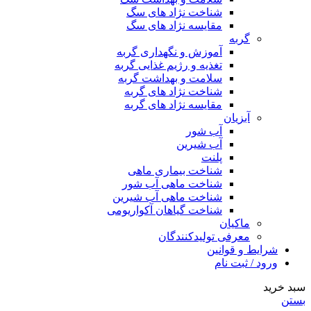
شناخت نژاد های سگ
مقایسه نژاد های سگ
گربه
آموزش و نگهداری گربه
تغذیه و رژیم غذایی گربه
سلامت و بهداشت گربه
شناخت نژاد های گربه
مقایسه نژاد های گربه
آبزیان
آب شور
آب شیرین
پلنت
شناخت بیماری ماهی
شناخت ماهی آب شور
شناخت ماهی آب شیرین
شناخت گیاهان آکواریومی
ماکیان
معرفی تولیدکنندگان
شرایط و قوانین
ورود / ثبت نام
سبد خرید
بستن