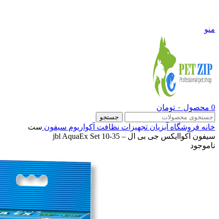
09108290600
منو
0
محصول
۰
تومان
جستجو
خانه
فروشگاه
آبزیان
تجهیزات نظافت آکواریوم
سیفون
ست
سیفون آکواایکس جی بی ال – jbl AquaEx Set 10-35
ناموجود