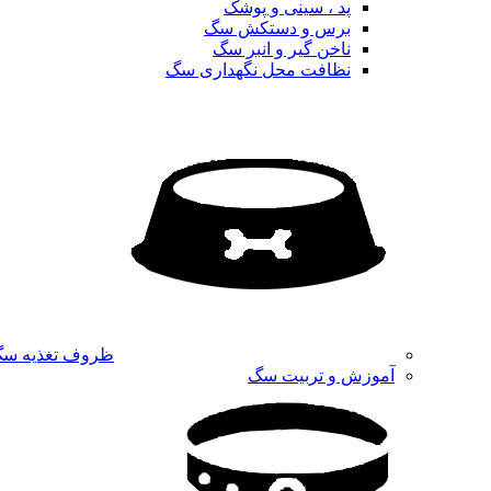
پد ، سینی و پوشک
برس و دستکش سگ
ناخن گیر و انبر سگ
نظافت محل نگهداری سگ
ظروف تغذیه س
آموزش و تربیت سگ