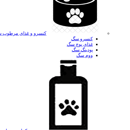
کنسرو و غذای مرطوب 
کنسرو سگ
غذای پوچ سگ
پودینگ سگ
ووم سگ