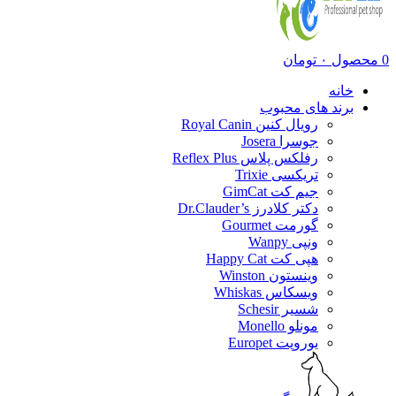
0
محصول
۰
تومان
خانه
برند های محبوب
رویال کنین Royal Canin
جوسرا Josera
رفلکس پلاس Reflex Plus
تریکسی Trixie
جیم کت GimCat
دکتر کلادرز Dr.Clauder’s
گورمت Gourmet
ونپی Wanpy
هپی کت Happy Cat
وینستون Winston
ویسکاس Whiskas
شسیر Schesir
مونلو Monello
یوروپت Europet