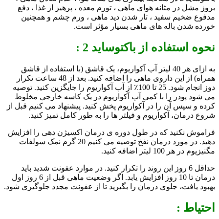
بروز مشل در مثانه هوای ماهی ، تورم معده ، پرهیز از غذا ، دفع
مدفوع ضخیم سفید ، تار شدن دید ماهی ، ورم چشم و همچنین
خورده شدن باله های ماهی بسیار مؤثر است.
نحوه استفاده از باكتوسايد 2 :
به ازای هر 40 لیتر آب آکواریوم، یک قاشق (با استفاده از قاشق
همراه) از این داروی ماهی را اضافه کنید. بعد از 48 ساعت تکرار
دوز انجام شود. 25 تا 100٪ از آب آکواریوم را جایگزین کنید. توصیه
می شود پودر را با کمی آب آکواریوم در یک کاسه خارجی مخلوط
کرده و سپس آن را در آکواریوم پخش کنید. پیشنهاد می کنیم قبل از
شروع درمان، آکواریوم و فیلتر ها را به طور کامل تمیز کنید.
فراموش نکنید که در طول دوره ی درمان اکسیژن دهی را افزایش
دهید. در مورد درمان نفخ توصیه می کنیم 20 گرم نمک سولفات
مگنیزیوم در هر 100 لیتر اضافه کنید.
حداقل 6 روز این روند را تکرار کنید. در موارد عفونت شدید باید
درمان تا 10 روز افزایش یابد. اگر وضعیت ماهی قبل از 6 روز اول
بهبود یافت، جلوی درمان را بگیرید تا از عفونت مجدد جلوگیری شود.
احتیاط :