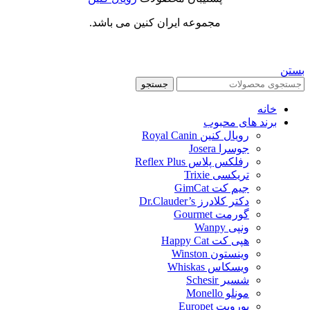
مجموعه ایران کنین می باشد.
بستن
جستجو
خانه
برند های محبوب
رویال کنین Royal Canin
جوسرا Josera
رفلکس پلاس Reflex Plus
تریکسی Trixie
جیم کت GimCat
دکتر کلادرز Dr.Clauder’s
گورمت Gourmet
ونپی Wanpy
هپی کت Happy Cat
وینستون Winston
ویسکاس Whiskas
شسیر Schesir
مونلو Monello
یوروپت Europet