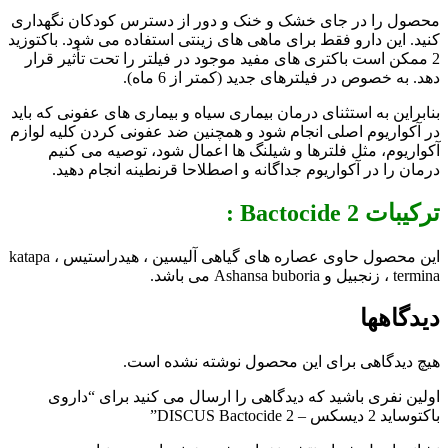
محصول را در جای خشک و خنک و دور از دسترس کودکان نگهداری
کنید. این دارو فقط برای ماهی های زینتی استفاده می شود. باکتوزید
2 ممکن است باکتری های مفید موجود در فیلتر را تحت تأثیر قرار
دهد. به خصوص در فیلترهای جدید (کمتر از 6 ماه).
بنابراین به استثنای درمان بیماری سیاه و بیماری های عفونی كه باید
در آکواریوم اصلی انجام شود و همچنین ضد عفونی كردن کلیه لوازم
آکواریوم، مثل فلترها و شیلنگ ها اعمال شود، توصیه می کنیم
درمان را در آکواریوم جداگانه و اصطلاحا قرنطینه انجام دهید.
ترکیبات Bactocide 2 :
این محصول حاوی عصاره های گیاهی آلیسین ، هیدراستیس ، katapa
termina ، زنجبیل و Ashansa buboria می باشد.
دیدگاهها
هیچ دیدگاهی برای این محصول نوشته نشده است.
اولین نفری باشید که دیدگاهی را ارسال می کنید برای “داروی
باكتوسايد 2 دیسکس – DISCUS Bactocide 2”