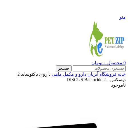
09108290600
منو
0
محصول
۰
تومان
جستجو
خانه
فروشگاه
آبزیان
دارو و مکمل ماهی
داروی باكتوسايد 2
دیسکس – DISCUS Bactocide 2
ناموجود