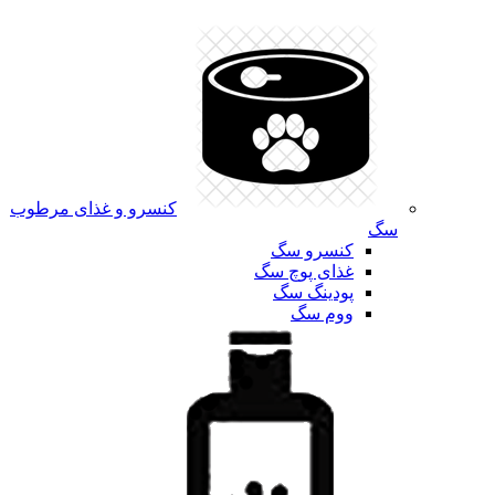
کنسرو و غذای مرطوب
سگ
کنسرو سگ
غذای پوچ سگ
پودینگ سگ
ووم سگ