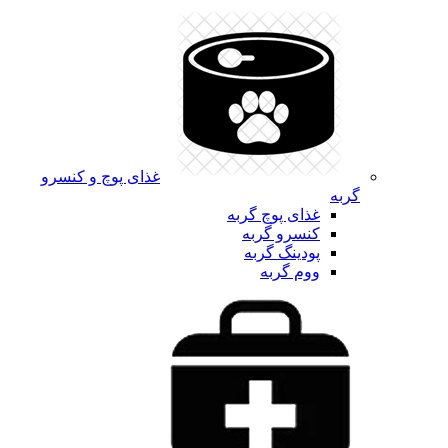
غذای پوچ و کنسرو
گربه
غذای پوچ گربه
کنسرو گربه
پودینگ گربه
ووم گربه