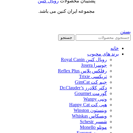
پشتیبان محصولات
رویال کنین
مجموعه ایران کنین می باشد.
بستن
جستجو
خانه
برند های محبوب
رویال کنین Royal Canin
جوسرا Josera
رفلکس پلاس Reflex Plus
تریکسی Trixie
جیم کت GimCat
دکتر کلادرز Dr.Clauder’s
گورمت Gourmet
ونپی Wanpy
هپی کت Happy Cat
وینستون Winston
ویسکاس Whiskas
شسیر Schesir
مونلو Monello
یوروپت Europet