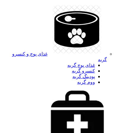
غذای پوچ و کنسرو
گربه
غذای پوچ گربه
کنسرو گربه
پودینگ گربه
ووم گربه