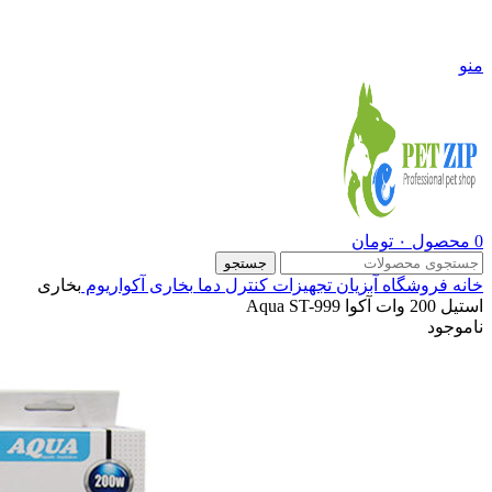
09108290600
منو
0
محصول
۰
تومان
جستجو
خانه
فروشگاه
آبزیان
تجهیزات کنترل دما
بخاری آکواریوم
بخاری
استیل 200 وات آکوا Aqua ST-999
ناموجود