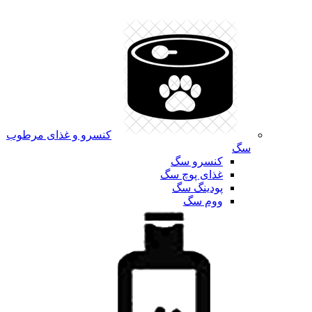
کنسرو و غذای مرطوب
سگ
کنسرو سگ
غذای پوچ سگ
پودینگ سگ
ووم سگ