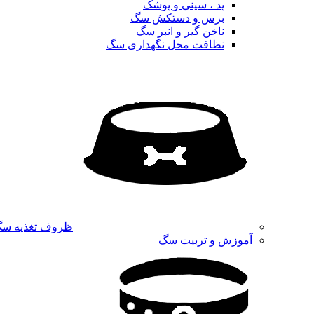
پد ، سینی و پوشک
برس و دستکش سگ
ناخن گیر و انبر سگ
نظافت محل نگهداری سگ
ظروف تغذیه س
آموزش و تربیت سگ