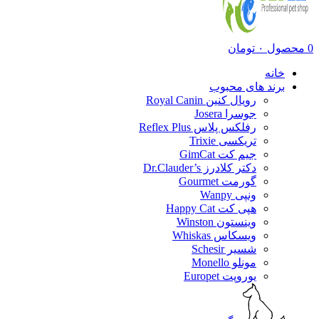
0
محصول
۰
تومان
خانه
برند های محبوب
رویال کنین Royal Canin
جوسرا Josera
رفلکس پلاس Reflex Plus
تریکسی Trixie
جیم کت GimCat
دکتر کلادرز Dr.Clauder’s
گورمت Gourmet
ونپی Wanpy
هپی کت Happy Cat
وینستون Winston
ویسکاس Whiskas
شسیر Schesir
مونلو Monello
یوروپت Europet