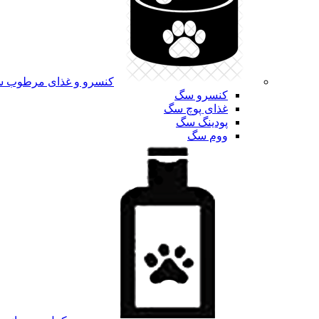
کنسرو و غذای مرطوب 
کنسرو سگ
غذای پوچ سگ
پودینگ سگ
ووم سگ