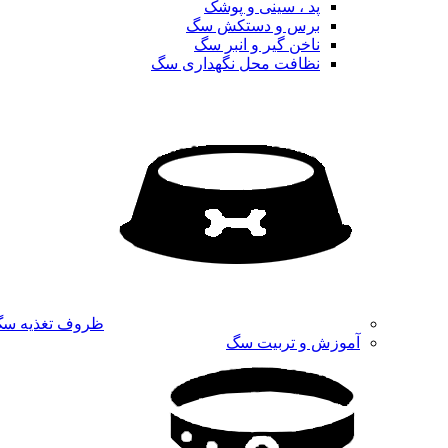
پد ، سینی و پوشک
برس و دستکش سگ
ناخن گیر و انبر سگ
نظافت محل نگهداری سگ
ظروف تغذیه س
آموزش و تربیت سگ