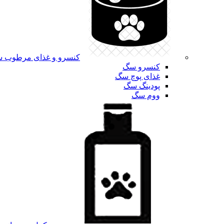
کنسرو و غذای مرطوب 
کنسرو سگ
غذای پوچ سگ
پودینگ سگ
ووم سگ