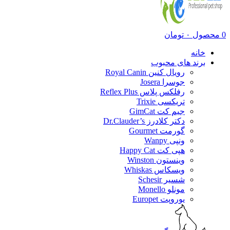
0
محصول
۰
تومان
خانه
برند های محبوب
رویال کنین Royal Canin
جوسرا Josera
رفلکس پلاس Reflex Plus
تریکسی Trixie
جیم کت GimCat
دکتر کلادرز Dr.Clauder’s
گورمت Gourmet
ونپی Wanpy
هپی کت Happy Cat
وینستون Winston
ویسکاس Whiskas
شسیر Schesir
مونلو Monello
یوروپت Europet