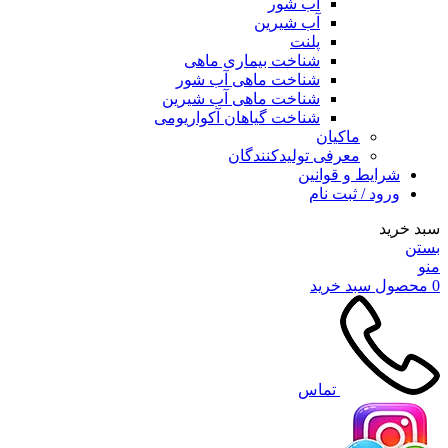
آب شور
آب شیرین
پلنت
شناخت بیماری ماهی
شناخت ماهی آب شور
شناخت ماهی آب شیرین
شناخت گیاهان آکواریومی
ماکیان
معرفی تولیدکنندگان
شرایط و قوانین
ورود / ثبت نام
سبد خرید
بستن
منو
0
محصول
سبد خرید
تماس