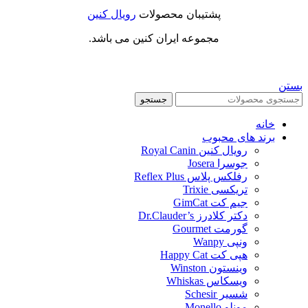
پشتیبان محصولات
رویال کنین
مجموعه ایران کنین می باشد.
بستن
جستجو
خانه
برند های محبوب
رویال کنین Royal Canin
جوسرا Josera
رفلکس پلاس Reflex Plus
تریکسی Trixie
جیم کت GimCat
دکتر کلادرز Dr.Clauder’s
گورمت Gourmet
ونپی Wanpy
هپی کت Happy Cat
وینستون Winston
ویسکاس Whiskas
شسیر Schesir
مونلو Monello