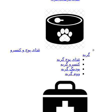
غذای پوچ و کنسرو
گربه
غذای پوچ گربه
کنسرو گربه
پودینگ گربه
ووم گربه