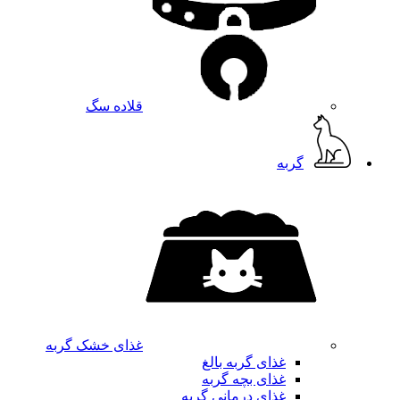
قلاده سگ
گربه
غذای خشک گربه
غذای گربه بالغ
غذای بچه گربه
غذای درمانی گربه