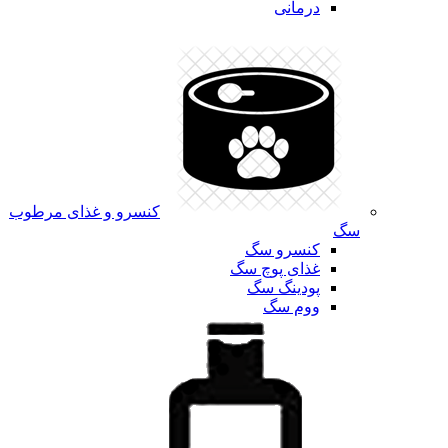
درمانی
کنسرو و غذای مرطوب
سگ
کنسرو سگ
غذای پوچ سگ
پودینگ سگ
ووم سگ