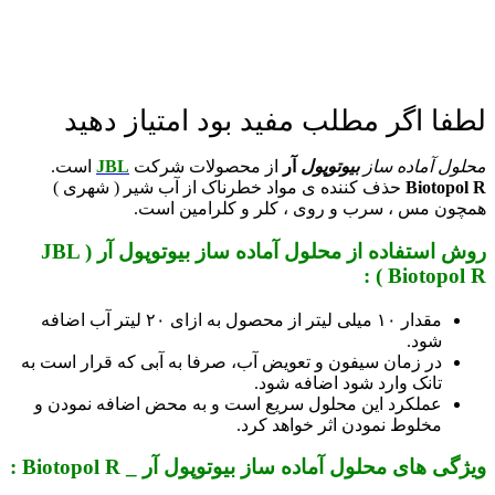
لطفا اگر مطلب مفید بود امتیاز دهید
محلول آماده ساز
بیوتوپول
آر
از محصولات شرکت
JBL
است
.
Biotopol R
حذف کننده ی مواد خطرناک از آب شیر ( شهری )
همچون مس ، سرب و روی ، کلر و کلرامین است.
روش استفا
ده از
محلول آماده ساز بیوت
وپول
آر
(
JBL
) :
Biotopol R
مقدار ۱۰ میلی لیتر از محصول به ازای ۲۰ لیتر آب اضافه
شود.
در زمان سیفون و تعویض آب، صرفا به آبی که قرار است به
تانک وارد شود اضافه شود.
عملکرد این محلول سریع است و به محض اضافه نمودن و
مخلوط نمودن اثر خواهد کرد.
ویژگی های
محلول آماده ساز بیوتوپول
آر _ Biotopol R :