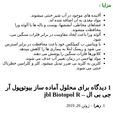
مزایا :
آلاینده ­های موجود در آب شیر خنثی می­شوند.
مواد مغذی به آن اضافه شده اند.
غشاهای مخاطی، آبشش­ها، پوست و باله ­ها با آلوئه ورا
محافظت می­شوند.
آلوئه ورا باعث ایجاد مقاومت در برابر فلزات سنگین می­
شود.
با ویتامین ب کمپلکس خود باعث محافظت در برابر استرس
می ­شود و ریسک ابتلا به بیماری­ ها را کاهش می­دهد.
کلاتورها فلزات سنگین را پوشش می ­دهند.
مواد تهاجمی در زمان تغییر آب حذف می ­شوند.
کلرین به کلرید بی ضرر تبدیل می­شود. کلر و کلرامین خطرناک
خنثی می شوند.
1 دیدگاه برای
محلول آماده ساز بیوتوپول آر
جی بی ال – jbl Biotopol R
زهرا
–
ژوئن 26, 2019