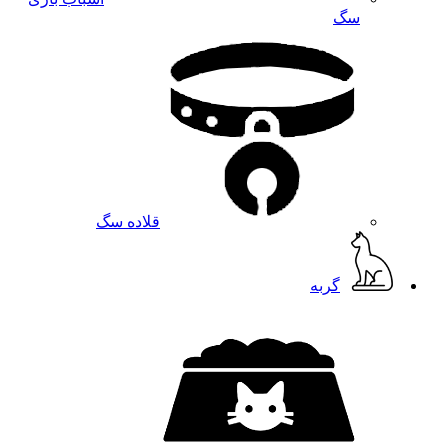
سگ
قلاده سگ
گربه