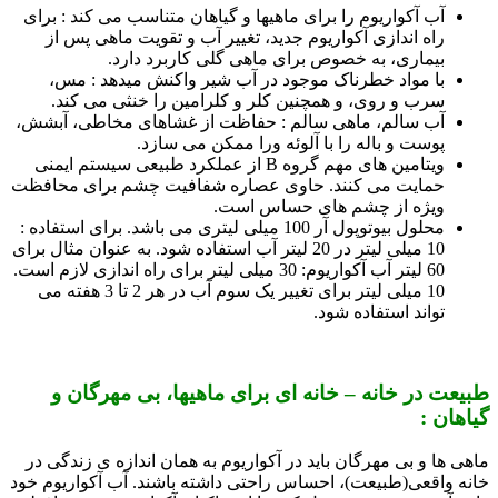
آب آکواریوم را برای ما­هی­ها و گیاهان متناسب می کند : برای
راه اندازی آکواریوم جدید، تغییر آب و تقویت ماهی پس از
بیماری، به خصوص برای ماهی گلی کاربرد دارد.
با مواد خطرناک موجود در آب شیر واکنش می­دهد : مس،
سرب و روی، و همچنین کلر و کلرامین را خنثی می کند.
آب سالم، ماهی سالم : حفاظت از غشاهای مخاطی، آبشش،
پوست و باله را با آلوئه ورا ممکن می سازد.
ویتامین های مهم گروه B از عملکرد طبیعی سیستم ایمنی
حمایت می کنند. حاوی عصاره شفافیت چشم برای محافظت
ویژه از چشم های حساس است.
محلول بیوتوپول آر 100 میلی لیتری می باشد. برای استفاده :
10 میلی لیتر در 20 لیتر آب استفاده شود. به عنوان مثال برای
60 لیتر آب آکواریوم: 30 میلی لیتر برای راه اندازی لازم است.
10 میلی لیتر برای تغییر یک سوم آب در هر 2 تا 3 هفته می
تواند استفاده شود.
طبیعت در خانه – خانه­ ای برای ماهی­ها، بی مهرگان و
گیاهان :
ماهی ها و بی مهرگان باید در آکواریوم به همان اندازه ی زندگی در
خانه واقعی(طبیعت)، احساس راحتی داشته باشند. آب آکواریوم خود