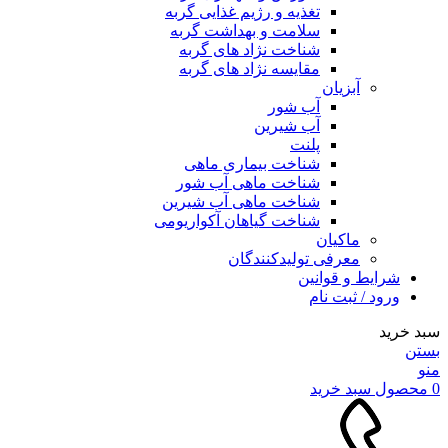
تغذیه و رژیم غذایی گربه
سلامت و بهداشت گربه
شناخت نژاد های گربه
مقایسه نژاد های گربه
آبزیان
آب شور
آب شیرین
پلنت
شناخت بیماری ماهی
شناخت ماهی آب شور
شناخت ماهی آب شیرین
شناخت گیاهان آکواریومی
ماکیان
معرفی تولیدکنندگان
شرایط و قوانین
ورود / ثبت نام
سبد خرید
بستن
منو
0
محصول
سبد خرید