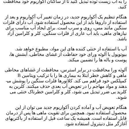
را به آب زیست توده تبدیل کنید تا از ساکنان آکواریوم خود محافظت
کنید.
هنگام تنظیم یک آکواریوم جدید، در زمان تغییر آب آکواریوم و بعد از
استفاده از داروها باید از این محصول استفاده شود. آب دارای فلزات
سنگین مانند مس، روی و سرب است. برای ایجاد آب مناسب برای
نیازهای ماهی، باید آب عاری از فلزات سنگین، کلر و کلرامین آزاد
باشد.
آب با استفاده از خنثی کننده ­های این مواد، مطبوع خواهد شد.
بیوتوپول با آلوئه ورای خود حفاظت از غشای مخاطی، آبشش ها،
پوست و باله­ ها را تضمین می­کند.
آلوئه ورا محافظت در برابر استرس، محافظت از غشاهای مخاطی
ماهی و کاهش خطر ابتلا به بیماری ها را با ترکیب ویتامین B
کمپلکس خود فراهم می کند. کلاتورها فلزات سنگین را پوشش می­
دهند و مواد مهاجم را در تعویض آب بعدی حذف می­کنند. کلرین به
کلرید بی ضرر تبدیل می شود، کلر و کلرامین خطرناک خنثی می
شوند.
هنگام تعویض آب و آماده کردن آکواریوم جدید می توان از این
محصول استفاده نمود. همچنین برای تقویت ماهی­ ها پس از درمان
قابل استفاده است. همیشه یک ساعت قبل از استفاده از باکتری­های
آغازگر مثل دنیترول استفاده شود.