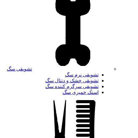
تشویقی سگ
تشویقی نرم سگ
تشویقی خشک و دنتال سگ
تشویقی سرگرم کننده سگ
اسنک خمیری سگ