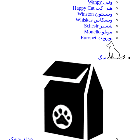
ونپی Wanpy
هپی کت Happy Cat
وینستون Winston
ویسکاس Whiskas
شسیر Schesir
مونلو Monello
یوروپت Europet
سگ
غذای خشک