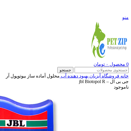
09108290600
منو
0
محصول
۰
تومان
جستجو
خانه
فروشگاه
آبزیان
بهبود دهنده آب
محلول آماده ساز بیوتوپول آر
جی بی ال – jbl Biotopol R
ناموجود