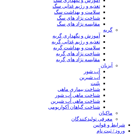
آموزش و نگهداری سگ
تغذیه و رژیم غذایی سگ
سلامت و بهداشت سگ
شناخت نژاد های سگ
مقایسه نژاد های سگ
گربه
آموزش و نگهداری گربه
تغذیه و رژیم غذایی گربه
سلامت و بهداشت گربه
شناخت نژاد های گربه
مقایسه نژاد های گربه
آبزیان
آب شور
آب شیرین
پلنت
شناخت بیماری ماهی
شناخت ماهی آب شور
شناخت ماهی آب شیرین
شناخت گیاهان آکواریومی
ماکیان
معرفی تولیدکنندگان
شرایط و قوانین
ورود / ثبت نام