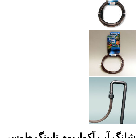
شلنگ آب آکواریوم تابینگ طوسی