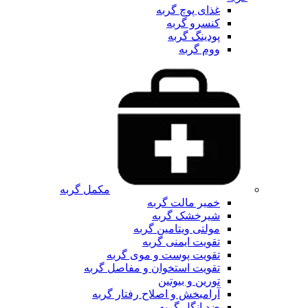
غذای پوچ گربه
کنسرو گربه
پودینگ گربه
ووم گربه
مکمل گربه
خمیر مالت گربه
شیرخشک گربه
مولتی ویتامین گربه
تقویت ایمنی گربه
تقویت پوست و موی گربه
تقویت استخوان و مفاصل گربه
تورین و بیوتین
آرامبخش و اصلاح رفتار گربه
ضد انگل گربه