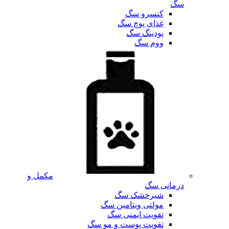
سگ
کنسرو سگ
غذای پوچ سگ
پودینگ سگ
ووم سگ
مکمل و
درمانی سگ
شیرخشک سگ
مولتی ویتامین سگ
تقویت ایمنی سگ
تقویت پوست و مو سگ