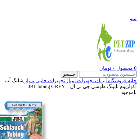
09108290600
منو
0
محصول
۰
تومان
جستجو
خانه
فروشگاه
آبزیان
تجهیزات پمپاژ
تجهیزات جانبی پمپاژ
شلنگ آب
آکواریوم تابینگ طوسی جی بی ال – JBL tubing GREY
ناموجود