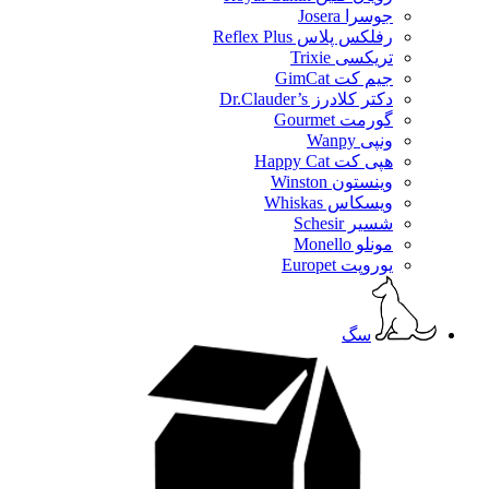
جوسرا Josera
رفلکس پلاس Reflex Plus
تریکسی Trixie
جیم کت GimCat
دکتر کلادرز Dr.Clauder’s
گورمت Gourmet
ونپی Wanpy
هپی کت Happy Cat
وینستون Winston
ویسکاس Whiskas
شسیر Schesir
مونلو Monello
یوروپت Europet
سگ