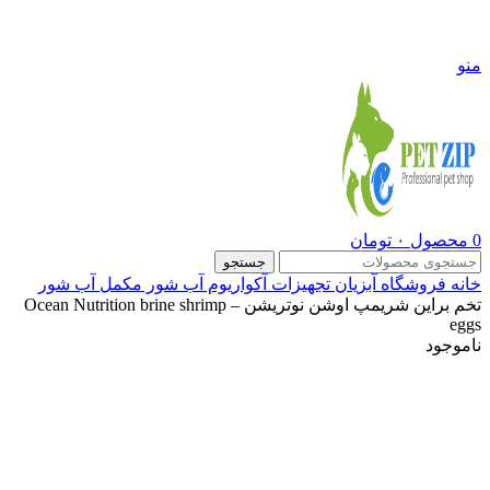
09108290600
منو
0
محصول
۰
تومان
جستجو
خانه
فروشگاه
آبزیان
تجهیزات آکواریوم آب شور
مکمل آب شور
تخم براین شریمپ اوشن نوتریشن – Ocean Nutrition brine shrimp
eggs
ناموجود