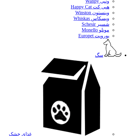
ونپی Wanpy
هپی کت Happy Cat
وینستون Winston
ویسکاس Whiskas
شسیر Schesir
مونلو Monello
یوروپت Europet
سگ
غذای خشک