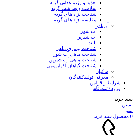
تغذیه و رژیم غذایی گربه
سلامت و بهداشت گربه
شناخت نژاد های گربه
مقایسه نژاد های گربه
آبزیان
آب شور
آب شیرین
پلنت
شناخت بیماری ماهی
شناخت ماهی آب شور
شناخت ماهی آب شیرین
شناخت گیاهان آکواریومی
ماکیان
معرفی تولیدکنندگان
شرایط و قوانین
ورود / ثبت نام
سبد خرید
بستن
منو
0
محصول
سبد خرید