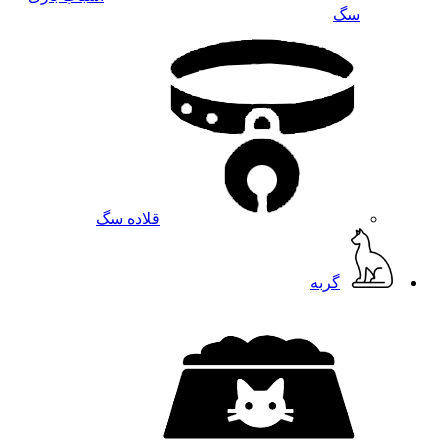
سگ
قلاده سگ
گربه