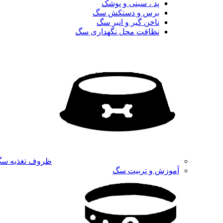
پد ، سینی و پوشک
برس و دستکش سگ
ناخن گیر و انبر سگ
نظافت محل نگهداری سگ
ظروف تغذیه س
آموزش و تربیت سگ