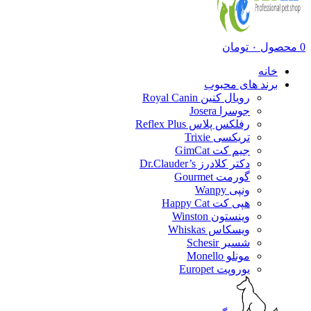
0
محصول
۰
تومان
خانه
برند های محبوب
رویال کنین Royal Canin
جوسرا Josera
رفلکس پلاس Reflex Plus
تریکسی Trixie
جیم کت GimCat
دکتر کلادرز Dr.Clauder’s
گورمت Gourmet
ونپی Wanpy
هپی کت Happy Cat
وینستون Winston
ویسکاس Whiskas
شسیر Schesir
مونلو Monello
یوروپت Europet