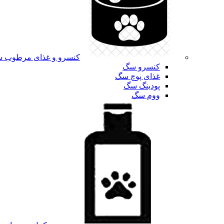
کنسرو و غذای مرطوب 
کنسرو سگ
غذای پوچ سگ
پودینگ سگ
ووم سگ