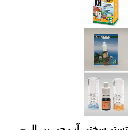
تستر سختی آب جی بی ال –