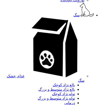
یوروپت Europet
سگ
غذای خشک
سگ
بالغ نژاد کوچک
بالغ نژاد متوسط و بزرگ
توله نژاد کوچک
توله نژاد متوسط و بزرگ
درمانی