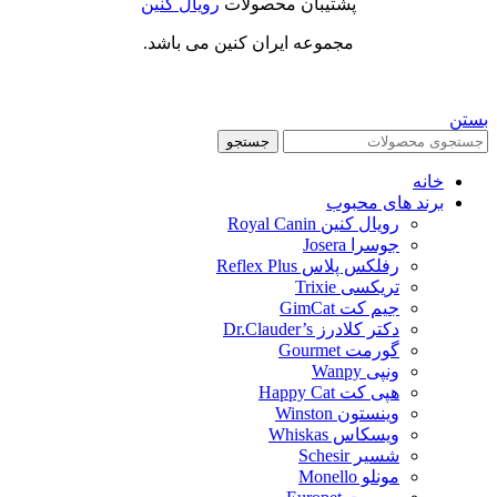
پشتیبان محصولات
رویال کنین
مجموعه ایران کنین می باشد.
بستن
جستجو
خانه
برند های محبوب
رویال کنین Royal Canin
جوسرا Josera
رفلکس پلاس Reflex Plus
تریکسی Trixie
جیم کت GimCat
دکتر کلادرز Dr.Clauder’s
گورمت Gourmet
ونپی Wanpy
هپی کت Happy Cat
وینستون Winston
ویسکاس Whiskas
شسیر Schesir
مونلو Monello