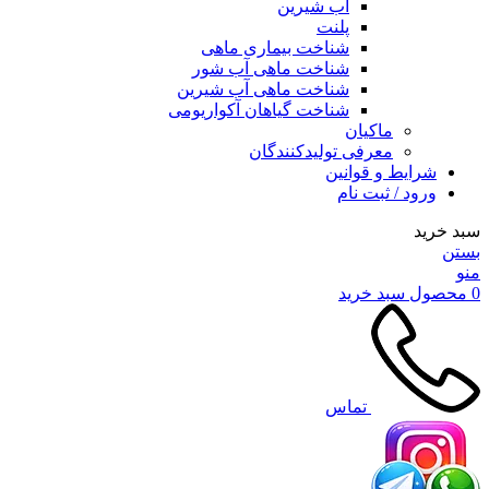
آب شیرین
پلنت
شناخت بیماری ماهی
شناخت ماهی آب شور
شناخت ماهی آب شیرین
شناخت گیاهان آکواریومی
ماکیان
معرفی تولیدکنندگان
شرایط و قوانین
ورود / ثبت نام
سبد خرید
بستن
منو
0
محصول
سبد خرید
تماس