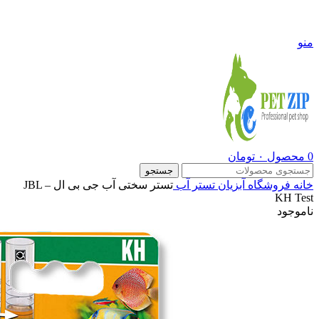
09108290600
منو
0
محصول
۰
تومان
جستجو
خانه
فروشگاه
آبزیان
تستر آب
تستر سختی آب جی بی ال – JBL
KH Test
ناموجود