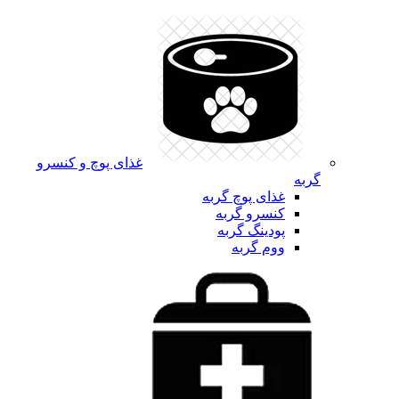
غذای پوچ و کنسرو
گربه
غذای پوچ گربه
کنسرو گربه
پودینگ گربه
ووم گربه