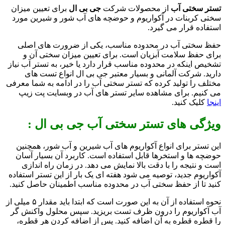
تستر سختی آب
از محصولات شرکت
جی بی ال
برای
تعیین میزان
سختی کربنات در آکواریوم و حوضچه های آب شور و شیرین مورد
استفاده قرار می گیرد.
حفظ سختی آب در محدوده مناسب، یکی از ضرورت های اصلی
برای حفظ سلامت آبزیان است. برای تعیین میزان سختی آن و
تشخیص اینکه در محدوده مناسب قرار دارد یا خیر، به تستر آب نیاز
دارید. شرکت آلمانی و بسیار معتبر جی بی ال انواع تست های
مختلف را تولید کرده که تستر سختی آب را در ادامه به شما معرفی
می کنیم. برای مشاهده سایر تستر های آب در وبسایت پت زیپ
اینجا
کلیک کنید.
ویژگی های تستر سختی آب جی بی ال :
این تستر برای انواع آکواریوم های آب شیرین و آب شور، همچنین
حوضچه ها و استخرها قابل استفاده است. کاربرد آن بسیار آسان
است و نتیجه را با دقت بالا نمایش می دهد. در زمان راه اندازی
آکواریوم جدید، توصیه می شود هفته ای یک بار از این تستر استفاده
کنید تا از حفظ سختی آب در محدوده مناسب اطمینان حاصل کنید.
نحوه استفاده از آن به این صورت است که ابتدا باید
مقدار ۵ میلی از
آب آکواریوم را درون ظرف تست بریزید. سپس
محلول واکنش گر
را قطره قطره به آن اضافه کنید. پس از اضافه کردن هر قطره،