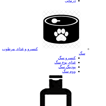
درمانی
کنسرو و غذای مرطوب
سگ
کنسرو سگ
غذای پوچ سگ
پودینگ سگ
ووم سگ