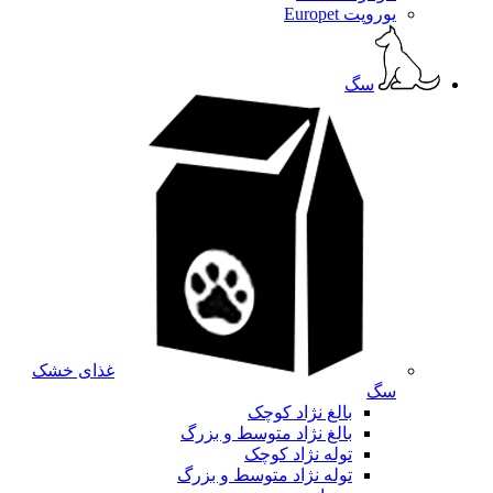
یوروپت Europet
سگ
غذای خشک
سگ
بالغ نژاد کوچک
بالغ نژاد متوسط و بزرگ
توله نژاد کوچک
توله نژاد متوسط و بزرگ