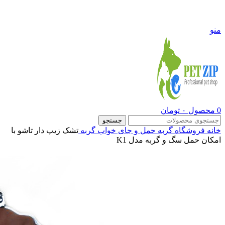
09108290600
منو
0
محصول
۰
تومان
جستجو
خانه
فروشگاه
گربه
حمل و جای خواب گربه
تشک زیپ دار تاشو با
امکان حمل سگ و گربه مدل K1