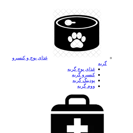
غذای پوچ و کنسرو
گربه
غذای پوچ گربه
کنسرو گربه
پودینگ گربه
ووم گربه