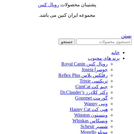
پشتیبان محصولات
رویال کنین
مجموعه ایران کنین می باشد.
بستن
جستجو
خانه
برند های محبوب
رویال کنین Royal Canin
جوسرا Josera
رفلکس پلاس Reflex Plus
تریکسی Trixie
جیم کت GimCat
دکتر کلادرز Dr.Clauder’s
گورمت Gourmet
ونپی Wanpy
هپی کت Happy Cat
وینستون Winston
ویسکاس Whiskas
شسیر Schesir
مونلو Monello