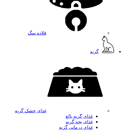
قلاده سگ
گربه
غذای خشک گربه
غذای گربه بالغ
غذای بچه گربه
غذای درمانی گربه