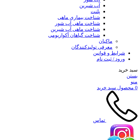
آب شیرین
پلنت
شناخت بیماری ماهی
شناخت ماهی آب شور
شناخت ماهی آب شیرین
شناخت گیاهان آکواریومی
ماکیان
معرفی تولیدکنندگان
شرایط و قوانین
ورود / ثبت نام
سبد خرید
بستن
منو
0
محصول
سبد خرید
تماس