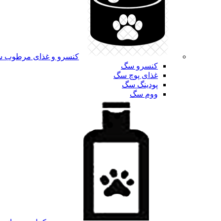
کنسرو و غذای مرطوب 
کنسرو سگ
غذای پوچ سگ
پودینگ سگ
ووم سگ