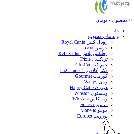
0
محصول
۰
تومان
خانه
برند های محبوب
رویال کنین Royal Canin
جوسرا Josera
رفلکس پلاس Reflex Plus
تریکسی Trixie
جیم کت GimCat
دکتر کلادرز Dr.Clauder’s
گورمت Gourmet
ونپی Wanpy
هپی کت Happy Cat
وینستون Winston
ویسکاس Whiskas
شسیر Schesir
مونلو Monello
یوروپت Europet