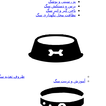
پد ، سینی و پوشک
برس و دستکش سگ
ناخن گیر و انبر سگ
نظافت محل نگهداری سگ
ظروف تغذیه س
آموزش و تربیت سگ