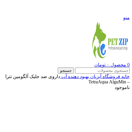
09108290600
منو
0
محصول
۰
تومان
جستجو
خانه
فروشگاه
آبزیان
بهبود دهنده آب
داروی ضد جلبک آلگومین تترا
– TetraAqua AlguMin
ناموجود