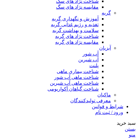
شناخت نژاد های سگ
مقایسه نژاد های سگ
گربه
آموزش و نگهداری گربه
تغذیه و رژیم غذایی گربه
سلامت و بهداشت گربه
شناخت نژاد های گربه
مقایسه نژاد های گربه
آبزیان
آب شور
آب شیرین
پلنت
شناخت بیماری ماهی
شناخت ماهی آب شور
شناخت ماهی آب شیرین
شناخت گیاهان آکواریومی
ماکیان
معرفی تولیدکنندگان
شرایط و قوانین
ورود / ثبت نام
سبد خرید
بستن
منو