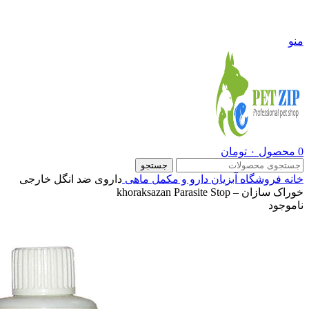
09108290600
منو
0
محصول
۰
تومان
جستجو
خانه
فروشگاه
آبزیان
دارو و مکمل ماهی
داروی ضد انگل خارجی
خوراک سازان – khoraksazan Parasite Stop
ناموجود