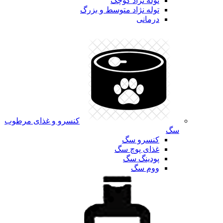
توله نژاد کوچک
توله نژاد متوسط و بزرگ
درمانی
کنسرو و غذای مرطوب
سگ
کنسرو سگ
غذای پوچ سگ
پودینگ سگ
ووم سگ