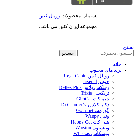
پشتیبان محصولات
رویال کنین
مجموعه ایران کنین می باشد.
بستن
جستجو
خانه
برند های محبوب
رویال کنین Royal Canin
جوسرا Josera
رفلکس پلاس Reflex Plus
تریکسی Trixie
جیم کت GimCat
دکتر کلادرز Dr.Clauder’s
گورمت Gourmet
ونپی Wanpy
هپی کت Happy Cat
وینستون Winston
ویسکاس Whiskas