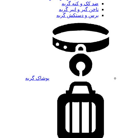
ضد کک و کنه گربه
ناخن گیر و انبر گربه
برس و دستکش گربه
پوشاک گربه