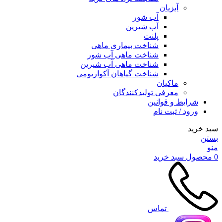
آبزیان
آب شور
آب شیرین
پلنت
شناخت بیماری ماهی
شناخت ماهی آب شور
شناخت ماهی آب شیرین
شناخت گیاهان آکواریومی
ماکیان
معرفی تولیدکنندگان
شرایط و قوانین
ورود / ثبت نام
سبد خرید
بستن
منو
0
محصول
سبد خرید
تماس