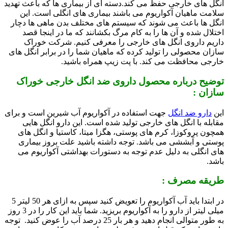
انگل های خارجی حفظ می کند.
دسته ای از بیماری ها که باعث تهدید
سلامت ماهیان آکواریوم می باشند بیماری های انگلی است. این
انگل ها باعث می شوند که سیستم های مختلف بدن ماهی ها دچار
اختلال شده و آن ها را به کام مرگ بکشانند که ما در اینجا قصد
داریم داروی انگل های خارجی را معرفی کنیم. شرکت خوراک
سازان محصولی را تولید کرده که ماهیان شما را در برابر انگل های
خارجی محافظت می کند. با پت زیپ همراه باشید.
توضیح درباره محصول داروی ضد انگل خارجی خوراک
سازان :
این
دارو ضد انگل
جهت استفاده در آکواریوم آب شیرین است و برای
مقابله با انگل های خارجی تولید شده است. این دارو انگل هایی
همچون پروکوزا، کرم های پوستی، هگزا میتا، کاستیا و انگل های
پوستی و آبششی می باشد. توجه داشته باشید علت بروز بیماری
های انگلی به دلیل عدم توجه به دستورات بهداشتی آکواریوم می
باشد.
طریقه مصرف :
در ابتدا باید آب آکواریوم را تعویض کنید سپس به ازای هر 50 لیتر 5
میلی لیتر از دارو را به آکواریوم بریزید. شما باید این کار را در 3 روز
به طور متوالی انجام دهید و هر بار 25 درصد آب را عوض کنید. توجه