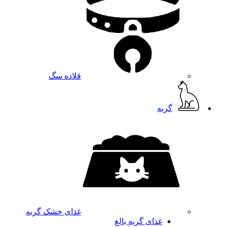
قلاده سگ
گربه
غذای خشک گربه
غذای گربه بالغ