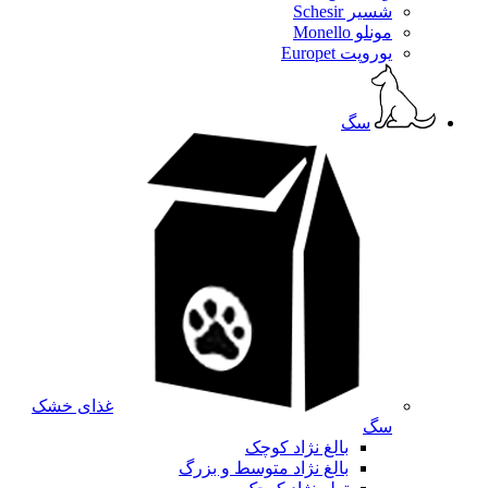
شسیر Schesir
مونلو Monello
یوروپت Europet
سگ
غذای خشک
سگ
بالغ نژاد کوچک
بالغ نژاد متوسط و بزرگ