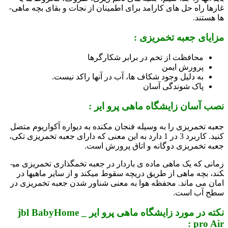
غارها راه­ حل ­های کارامد برای اطمینان از نجات و بقای بچه ماهی­
ها هستند.
مزایای جعبه تخم­ریزی :
محافظت از تخم در برابر شکارگرها
پرورش ایمن
به دلیل وجود شکاف­ ها، آب در آن­ها راکد نیست.
پاک شوندگی آسان
نصب آسان زایشگاه ماهی پرو ایر :
جعبه تخم­ریزی را به وسیله فنجان مکنده به دیواره آکواریوم متصل
کنید. کاربرد 3 در 1 دارد به این معنی که دارای جعبه تخم­ریزی تکی،
جعبه تخم­ریزی دوگانه و اتاق پرورش است.
زمانی که یک ماهی ماده ­ی باردار در جعبه تخم­گذاری تخم­ریزی می­
کند، بچه ماهی از طریق دریچه سقوط می­کند و از سایر ماهی­ها در
امان می­ ماند. محفظه­ هوا به معنی شناور شدن جعبه تخم­ریزی در
سطح آب است.
نکته در مورد زایشگاه ماهی پرو ایر _ jbl BabyHome
pro Air :