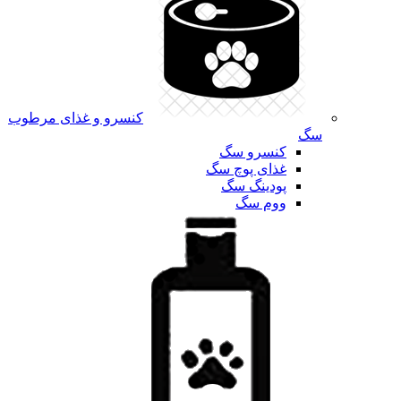
کنسرو و غذای مرطوب
سگ
کنسرو سگ
غذای پوچ سگ
پودینگ سگ
ووم سگ