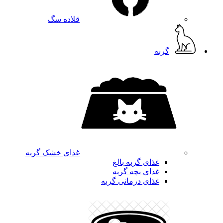
قلاده سگ
گربه
غذای خشک گربه
غذای گربه بالغ
غذای بچه گربه
غذای درمانی گربه