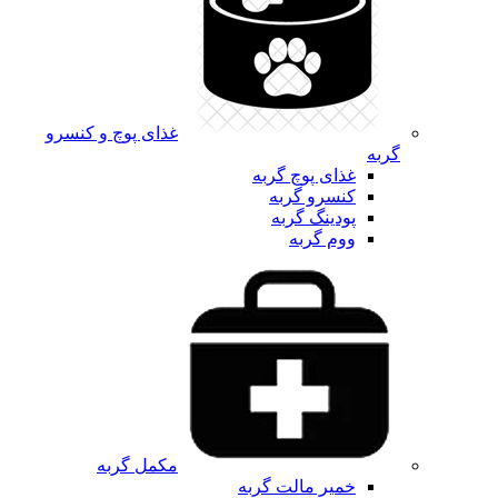
غذای پوچ و کنسرو
گربه
غذای پوچ گربه
کنسرو گربه
پودینگ گربه
ووم گربه
مکمل گربه
خمیر مالت گربه