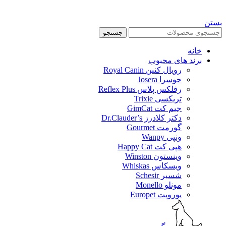
بستن
جستجو
خانه
برند های محبوب
رویال کنین Royal Canin
جوسرا Josera
رفلکس پلاس Reflex Plus
تریکسی Trixie
جیم کت GimCat
دکتر کلادرز Dr.Clauder’s
گورمت Gourmet
ونپی Wanpy
هپی کت Happy Cat
وینستون Winston
ویسکاس Whiskas
شسیر Schesir
مونلو Monello
یوروپت Europet