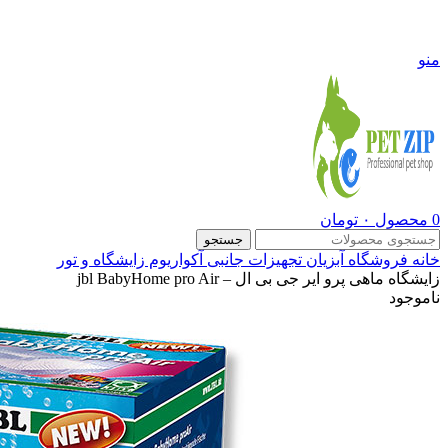
09108290600
منو
0
محصول
۰
تومان
جستجو
خانه
فروشگاه
آبزیان
تجهیزات جانبی آکواریوم
زایشگاه و تور
زایشگاه ماهی پرو ایر جی بی ال – jbl BabyHome pro Air
ناموجود