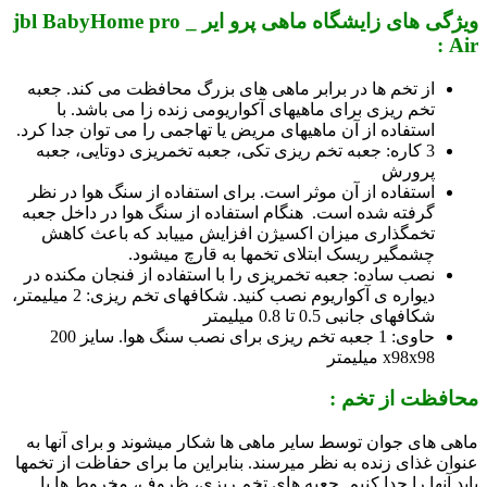
ویژگی های زایشگاه ماهی پرو ایر _ jbl BabyHome pro
Air :
از تخم ها در برابر ماهی­ های بزرگ محافظت می کند. جعبه
تخم ریزی برای ماهی­های آکواریومی زنده ­زا می باشد. با
استفاده از آن ماهی­های مریض یا تهاجمی را می توان جدا کرد.
3 کاره: جعبه تخم ریزی تکی، جعبه تخم­ریزی دوتایی، جعبه
پرورش
استفاده از آن موثر است. برای استفاده از سنگ هوا در نظر
گرفته شده است. هنگام استفاده از سنگ هوا در داخل جعبه
تخم­گذاری میزان اکسیژن افزایش می­یابد که باعث کاهش
چشمگیر ریسک ابتلای تخم­ها به قارچ می­شود.
نصب ساده: جعبه تخمریزی را با استفاده از فنجان مکنده در
دیواره­ ی آکواریوم نصب کنید. شکاف­های تخم ریزی: 2 میلیمتر،
شکاف­های جانبی 0.5 تا 0.8 میلیمتر
حاوی: 1 جعبه تخم ریزی برای نصب سنگ هوا. سایز 200
x98x98 میلیمتر
محافظت از تخم :
ماهی­ های جوان توسط سایر ماهی­ ها شکار می­شوند و برای آن­ها به
عنوان غذای زنده به نظر می­رسند. بنابراین ما برای حفاظت از تخم­ها
باید آن­ها را جدا کنیم. جعبه­ های تخم ریزی، ظروف، مخروط­ ها یا