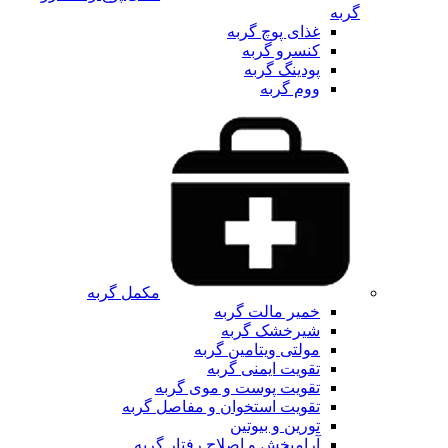
گربه
غذای پوچ گربه
کنسرو گربه
پودینگ گربه
ووم گربه
مکمل گربه
خمیر مالت گربه
شیرخشک گربه
مولتی ویتامین گربه
تقویت ایمنی گربه
تقویت پوست و موی گربه
تقویت استخوان و مفاصل گربه
تورین و بیوتین
آرامبخش و اصلاح رفتار گربه