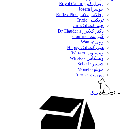
رویال کنین Royal Canin
جوسرا Josera
رفلکس پلاس Reflex Plus
تریکسی Trixie
جیم کت GimCat
دکتر کلادرز Dr.Clauder’s
گورمت Gourmet
ونپی Wanpy
هپی کت Happy Cat
وینستون Winston
ویسکاس Whiskas
شسیر Schesir
مونلو Monello
یوروپت Europet
سگ