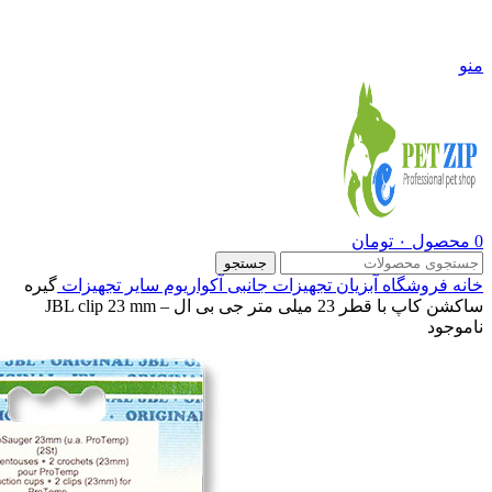
09108290600
منو
0
محصول
۰
تومان
جستجو
خانه
فروشگاه
آبزیان
تجهیزات جانبی آکواریوم
سایر تجهیزات
گیره
ساکشن کاپ با قطر 23 میلی متر جی بی ال – JBL clip 23 mm
ناموجود