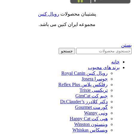
پشتیبان محصولات
رویال کنین
مجموعه ایران کنین می باشد.
بستن
جستجو
خانه
برند های محبوب
رویال کنین Royal Canin
جوسرا Josera
رفلکس پلاس Reflex Plus
تریکسی Trixie
جیم کت GimCat
دکتر کلادرز Dr.Clauder’s
گورمت Gourmet
ونپی Wanpy
هپی کت Happy Cat
وینستون Winston
ویسکاس Whiskas