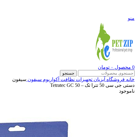
09108290600
منو
0
محصول
۰
تومان
جستجو
خانه
فروشگاه
آبزیان
تجهیزات نظافت آکواریوم
سیفون
سیفون
دستی جی سی 50 تترا تک – Tetratec GC 50
ناموجود