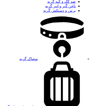
ضد کک و کنه گربه
ناخن گیر و انبر گربه
برس و دستکش گربه
پوشاک گربه