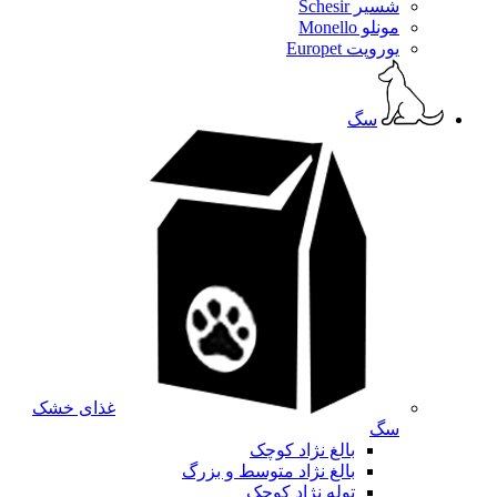
شسیر Schesir
مونلو Monello
یوروپت Europet
سگ
غذای خشک
سگ
بالغ نژاد کوچک
بالغ نژاد متوسط و بزرگ
توله نژاد کوچک