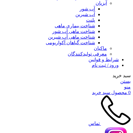
آبزیان
آب شور
آب شیرین
پلنت
شناخت بیماری ماهی
شناخت ماهی آب شور
شناخت ماهی آب شیرین
شناخت گیاهان آکواریومی
ماکیان
معرفی تولیدکنندگان
شرایط و قوانین
ورود / ثبت نام
سبد خرید
بستن
منو
0
محصول
سبد خرید
تماس