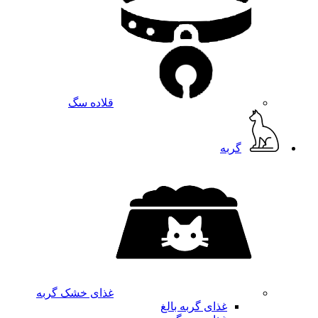
قلاده سگ
گربه
غذای خشک گربه
غذای گربه بالغ