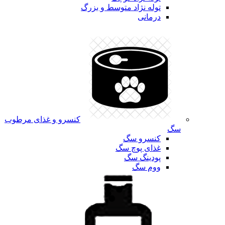
توله نژاد متوسط و بزرگ
درمانی
کنسرو و غذای مرطوب
سگ
کنسرو سگ
غذای پوچ سگ
پودینگ سگ
ووم سگ