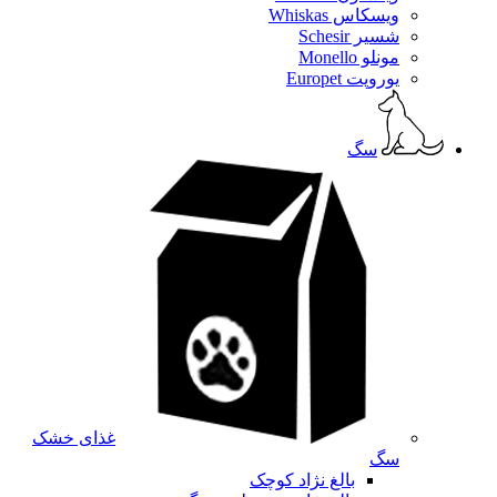
ویسکاس Whiskas
شسیر Schesir
مونلو Monello
یوروپت Europet
سگ
غذای خشک
سگ
بالغ نژاد کوچک