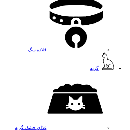
قلاده سگ
گربه
غذای خشک گربه