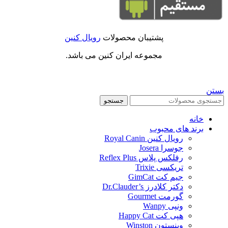
پشتیبان محصولات
رویال کنین
مجموعه ایران کنین می باشد.
بستن
جستجو
خانه
برند های محبوب
رویال کنین Royal Canin
جوسرا Josera
رفلکس پلاس Reflex Plus
تریکسی Trixie
جیم کت GimCat
دکتر کلادرز Dr.Clauder’s
گورمت Gourmet
ونپی Wanpy
هپی کت Happy Cat
وینستون Winston