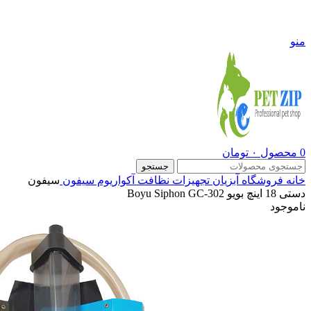
09108290600
منو
0
محصول
۰
تومان
جستجو
خانه
فروشگاه
آبزیان
تجهیزات نظافت آکواریوم
سیفون
سیفون
دستی 18 اینچ بویو Boyu Siphon GC-302
ناموجود