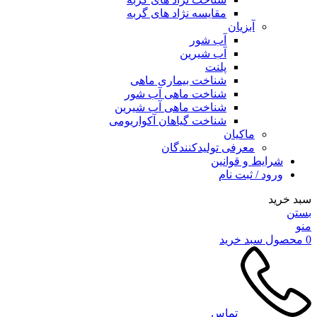
مقایسه نژاد های گربه
آبزیان
آب شور
آب شیرین
پلنت
شناخت بیماری ماهی
شناخت ماهی آب شور
شناخت ماهی آب شیرین
شناخت گیاهان آکواریومی
ماکیان
معرفی تولیدکنندگان
شرایط و قوانین
ورود / ثبت نام
سبد خرید
بستن
منو
0
محصول
سبد خرید
تماس