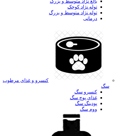
بالغ نژاد متوسط و بزرگ
توله نژاد کوچک
توله نژاد متوسط و بزرگ
درمانی
کنسرو و غذای مرطوب
سگ
کنسرو سگ
غذای پوچ سگ
پودینگ سگ
ووم سگ