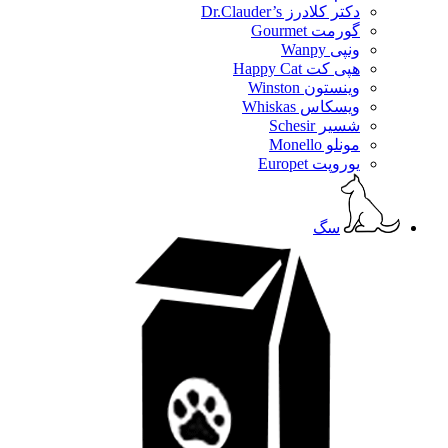
دکتر کلادرز Dr.Clauder’s
گورمت Gourmet
ونپی Wanpy
هپی کت Happy Cat
وینستون Winston
ویسکاس Whiskas
شسیر Schesir
مونلو Monello
یوروپت Europet
سگ