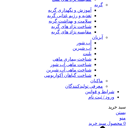
گربه
آموزش و نگهداری گربه
تغذیه و رژیم غذایی گربه
سلامت و بهداشت گربه
شناخت نژاد های گربه
مقایسه نژاد های گربه
آبزیان
آب شور
آب شیرین
پلنت
شناخت بیماری ماهی
شناخت ماهی آب شور
شناخت ماهی آب شیرین
شناخت گیاهان آکواریومی
ماکیان
معرفی تولیدکنندگان
شرایط و قوانین
ورود / ثبت نام
سبد خرید
بستن
منو
0
محصول
سبد خرید