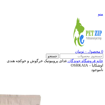
09108290600
منو
0
محصول
۰
تومان
جستجو
خانه
فروشگاه
جوندگان
غذای پروبیوتیک خرگوش و خوکچه هندی
اوشکایا – OSHKAIA
ناموجود