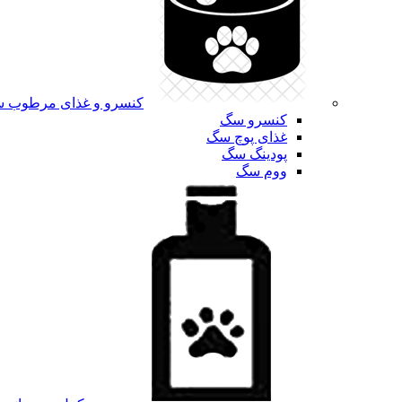
کنسرو و غذای مرطوب 
کنسرو سگ
غذای پوچ سگ
پودینگ سگ
ووم سگ