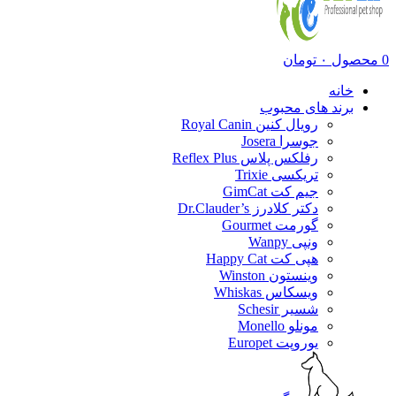
0
محصول
۰
تومان
خانه
برند های محبوب
رویال کنین Royal Canin
جوسرا Josera
رفلکس پلاس Reflex Plus
تریکسی Trixie
جیم کت GimCat
دکتر کلادرز Dr.Clauder’s
گورمت Gourmet
ونپی Wanpy
هپی کت Happy Cat
وینستون Winston
ویسکاس Whiskas
شسیر Schesir
مونلو Monello
یوروپت Europet