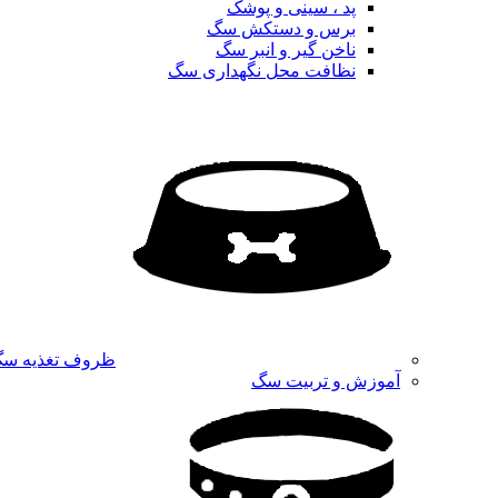
پد ، سینی و پوشک
برس و دستکش سگ
ناخن گیر و انبر سگ
نظافت محل نگهداری سگ
ظروف تغذیه س
آموزش و تربیت سگ