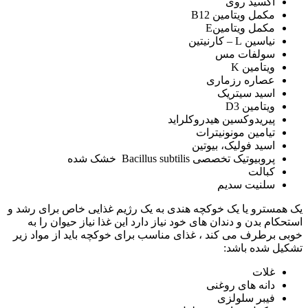
اکسید روی
مکمل ویتامین B12
مکمل ویتامینE
نیاسین L – کارنیتین
سولفات مس
ویتامین K
عصاره رزماری
اسید سیتریک
ویتامین D3
پیریدوکسین هیدروکلراید
تیامین مونونیترات
اسید فولیک، بیوتین
پروبیوتیک تخصصی Bacillus subtilis خشک شده
کبالت
سلنیت سدیم
یک همسترو یا یک خوکچه هندی به یک رژیم غذایی خاص برای رشد و
استحکام بدن و دندان های خود نیاز دارد این غذا نیاز حیوان را به
خوبی برطرف می کند ، غذای مناسب برای خوکچه باید از مواد زیر
تشکیل شده باشد:
غلات
دانه های روغنی
فیبر سلولزی