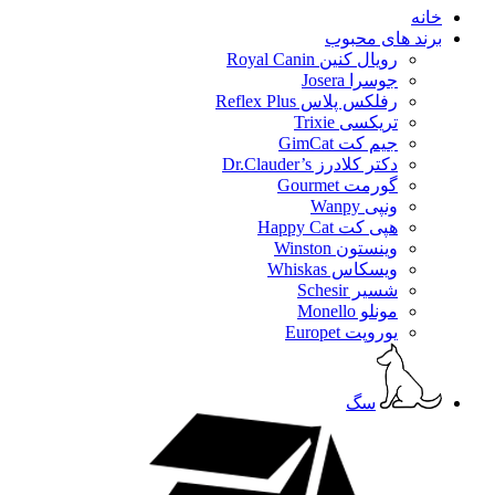
خانه
برند های محبوب
رویال کنین Royal Canin
جوسرا Josera
رفلکس پلاس Reflex Plus
تریکسی Trixie
جیم کت GimCat
دکتر کلادرز Dr.Clauder’s
گورمت Gourmet
ونپی Wanpy
هپی کت Happy Cat
وینستون Winston
ویسکاس Whiskas
شسیر Schesir
مونلو Monello
یوروپت Europet
سگ