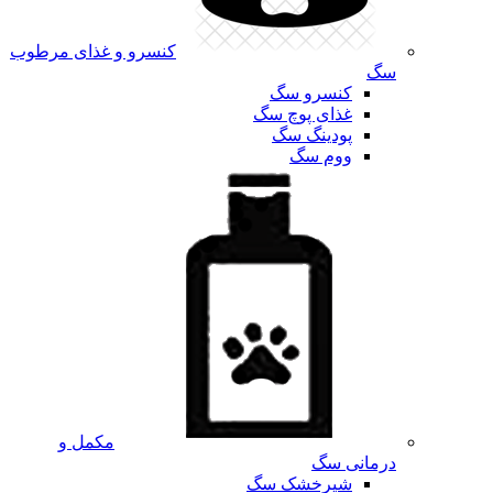
کنسرو و غذای مرطوب
سگ
کنسرو سگ
غذای پوچ سگ
پودینگ سگ
ووم سگ
مکمل و
درمانی سگ
شیرخشک سگ