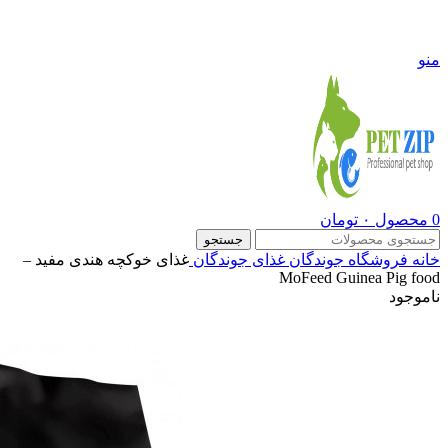
09108290600
منو
0
محصول
۰
تومان
جستجو
خانه
فروشگاه
جوندگان
غذای جوندگان
غذای خوکچه هندی مفید –
MoFeed Guinea Pig food
ناموجود