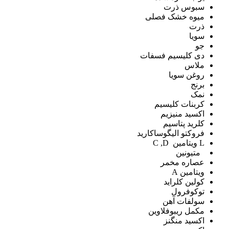
سبوس ذرت
میوه خشک فصلی
ذرت
سویا
جو
دی کلیسیم فسفات
ملاس
روغن سویا
برنج
نمک
کربنات کلیسیم
اکسید منیزیم
کلرید پتاسیم
فروکتو الیگوساکارید
L ویتامین C ,D
متیونین
عصاره مخمر
ویتامین A
کولین کلراید
توکوفرول
سولفات آهن
مکمل ریبوفلاوین
اکسید منگنز