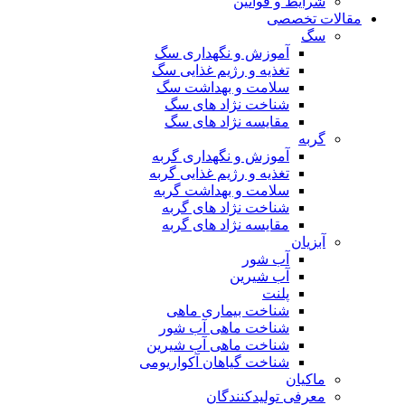
شرایط و قوانین
مقالات تخصصی
سگ
آموزش و نگهداری سگ
تغذیه و رژیم غذایی سگ
سلامت و بهداشت سگ
شناخت نژاد های سگ
مقایسه نژاد های سگ
گربه
آموزش و نگهداری گربه
تغذیه و رژیم غذایی گربه
سلامت و بهداشت گربه
شناخت نژاد های گربه
مقایسه نژاد های گربه
آبزیان
آب شور
آب شیرین
پلنت
شناخت بیماری ماهی
شناخت ماهی آب شور
شناخت ماهی آب شیرین
شناخت گیاهان آکواریومی
ماکیان
معرفی تولیدکنندگان