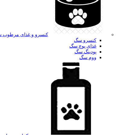
کنسرو و غذای مرطوب 
کنسرو سگ
غذای پوچ سگ
پودینگ سگ
ووم سگ