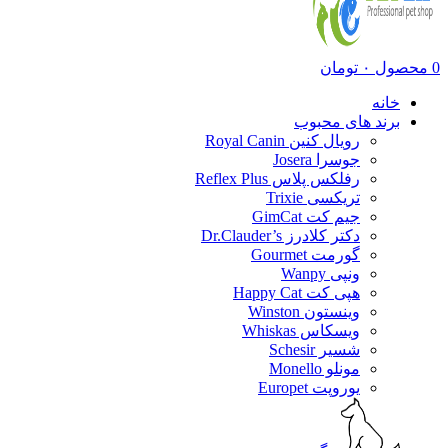
0
محصول
۰
تومان
خانه
برند های محبوب
رویال کنین Royal Canin
جوسرا Josera
رفلکس پلاس Reflex Plus
تریکسی Trixie
جیم کت GimCat
دکتر کلادرز Dr.Clauder’s
گورمت Gourmet
ونپی Wanpy
هپی کت Happy Cat
وینستون Winston
ویسکاس Whiskas
شسیر Schesir
مونلو Monello
یوروپت Europet