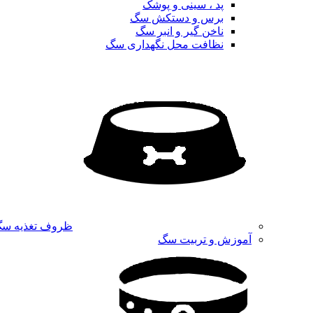
پد ، سینی و پوشک
برس و دستکش سگ
ناخن گیر و انبر سگ
نظافت محل نگهداری سگ
ظروف تغذیه س
آموزش و تربیت سگ