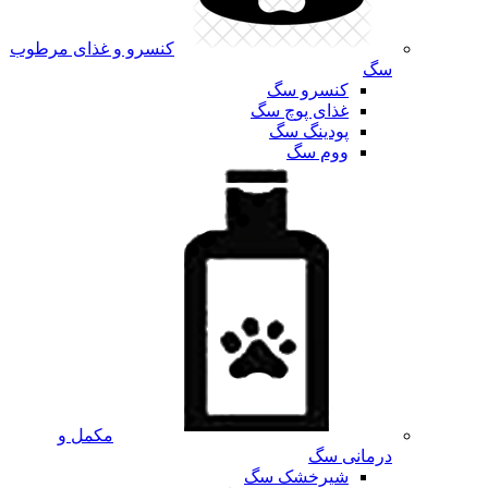
کنسرو و غذای مرطوب
سگ
کنسرو سگ
غذای پوچ سگ
پودینگ سگ
ووم سگ
مکمل و
درمانی سگ
شیرخشک سگ