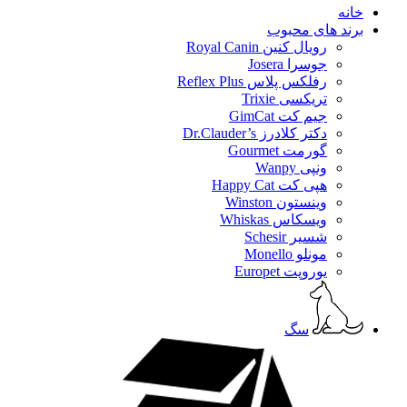
خانه
برند های محبوب
رویال کنین Royal Canin
جوسرا Josera
رفلکس پلاس Reflex Plus
تریکسی Trixie
جیم کت GimCat
دکتر کلادرز Dr.Clauder’s
گورمت Gourmet
ونپی Wanpy
هپی کت Happy Cat
وینستون Winston
ویسکاس Whiskas
شسیر Schesir
مونلو Monello
یوروپت Europet
سگ