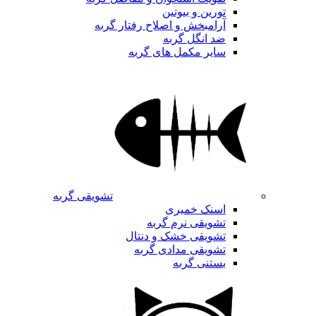
تورین و بیوتین
آرامبخش و اصلاح رفتار گربه
ضد انگل گربه
سایر مکمل های گربه
تشویقی گربه
اسنک خمیری
تشویقی نرم گربه
تشویقی خشک و دنتال
تشویقی مدادی گربه
بستنی گربه