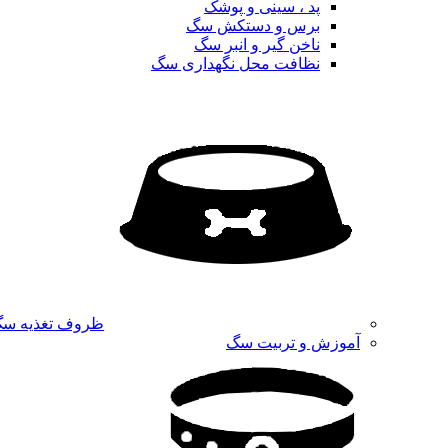
پد ، سینی و پوشک
برس و دستکش سگ
ناخن گیر و انبر سگ
نظافت محل نگهداری سگ
ظروف تغذیه س
آموزش و تربیت سگ