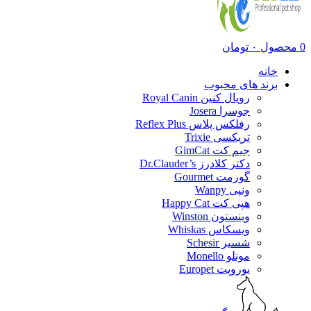
0
محصول
۰
تومان
خانه
برند های محبوب
رویال کنین Royal Canin
جوسرا Josera
رفلکس پلاس Reflex Plus
تریکسی Trixie
جیم کت GimCat
دکتر کلادرز Dr.Clauder’s
گورمت Gourmet
ونپی Wanpy
هپی کت Happy Cat
وینستون Winston
ویسکاس Whiskas
شسیر Schesir
مونلو Monello
یوروپت Europet