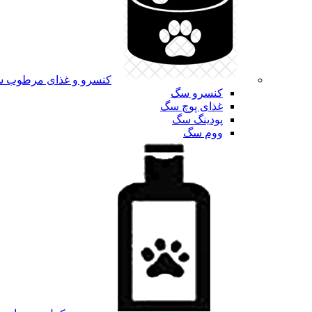
کنسرو و غذای مرطوب 
کنسرو سگ
غذای پوچ سگ
پودینگ سگ
ووم سگ