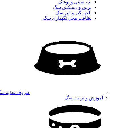
پد ، سینی و پوشک
برس و دستکش سگ
ناخن گیر و انبر سگ
نظافت محل نگهداری سگ
ظروف تغذیه س
آموزش و تربیت سگ