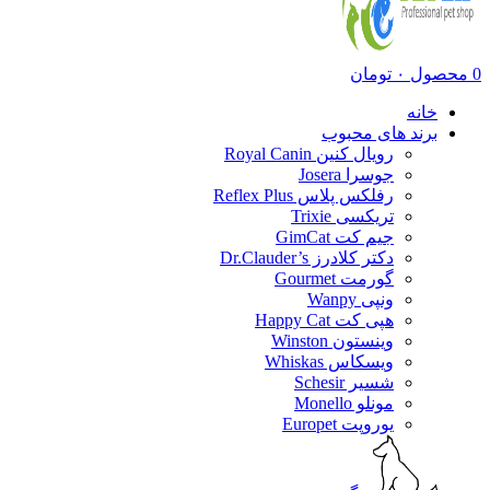
0
محصول
۰
تومان
خانه
برند های محبوب
رویال کنین Royal Canin
جوسرا Josera
رفلکس پلاس Reflex Plus
تریکسی Trixie
جیم کت GimCat
دکتر کلادرز Dr.Clauder’s
گورمت Gourmet
ونپی Wanpy
هپی کت Happy Cat
وینستون Winston
ویسکاس Whiskas
شسیر Schesir
مونلو Monello
یوروپت Europet