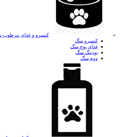
کنسرو و غذای مرطوب 
کنسرو سگ
غذای پوچ سگ
پودینگ سگ
ووم سگ