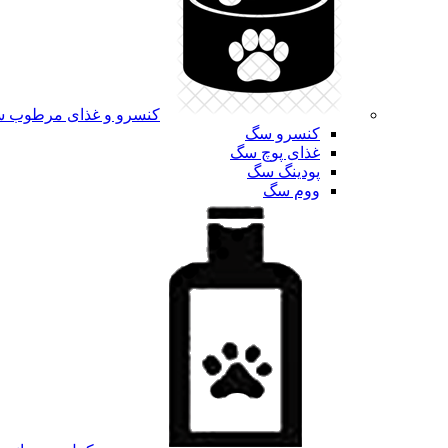
کنسرو و غذای مرطوب 
کنسرو سگ
غذای پوچ سگ
پودینگ سگ
ووم سگ