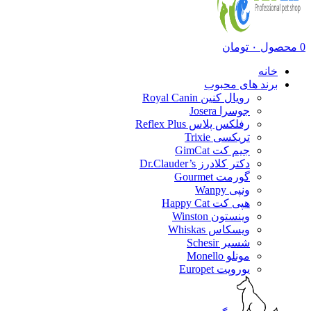
0
محصول
۰
تومان
خانه
برند های محبوب
رویال کنین Royal Canin
جوسرا Josera
رفلکس پلاس Reflex Plus
تریکسی Trixie
جیم کت GimCat
دکتر کلادرز Dr.Clauder’s
گورمت Gourmet
ونپی Wanpy
هپی کت Happy Cat
وینستون Winston
ویسکاس Whiskas
شسیر Schesir
مونلو Monello
یوروپت Europet