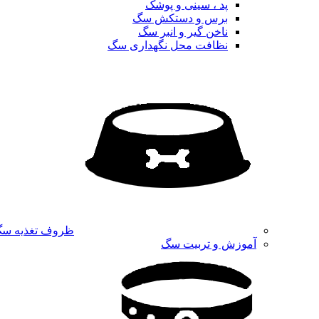
پد ، سینی و پوشک
برس و دستکش سگ
ناخن گیر و انبر سگ
نظافت محل نگهداری سگ
ظروف تغذیه س
آموزش و تربیت سگ