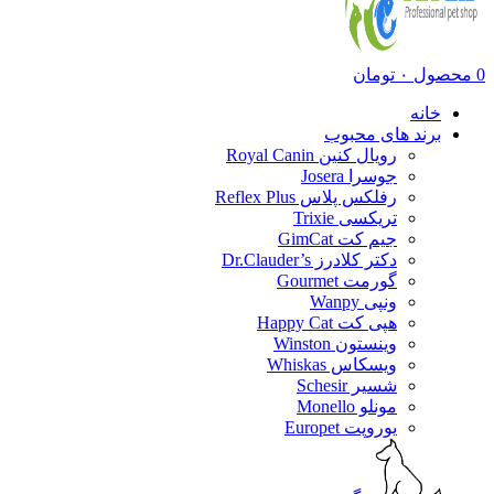
0
محصول
۰
تومان
خانه
برند های محبوب
رویال کنین Royal Canin
جوسرا Josera
رفلکس پلاس Reflex Plus
تریکسی Trixie
جیم کت GimCat
دکتر کلادرز Dr.Clauder’s
گورمت Gourmet
ونپی Wanpy
هپی کت Happy Cat
وینستون Winston
ویسکاس Whiskas
شسیر Schesir
مونلو Monello
یوروپت Europet