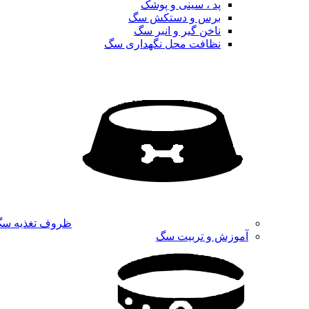
پد ، سینی و پوشک
برس و دستکش سگ
ناخن گیر و انبر سگ
نظافت محل نگهداری سگ
ظروف تغذیه س
آموزش و تربیت سگ