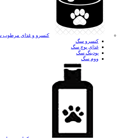
کنسرو و غذای مرطوب 
کنسرو سگ
غذای پوچ سگ
پودینگ سگ
ووم سگ