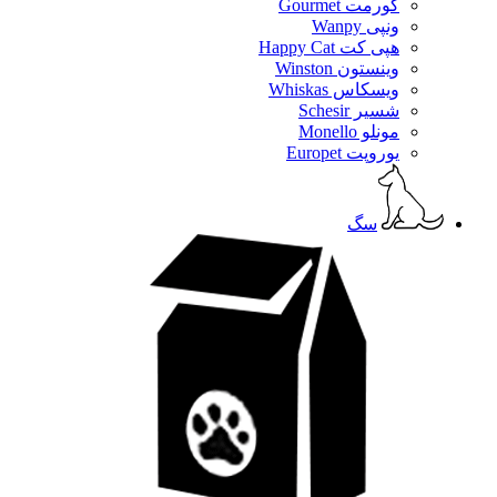
گورمت Gourmet
ونپی Wanpy
هپی کت Happy Cat
وینستون Winston
ویسکاس Whiskas
شسیر Schesir
مونلو Monello
یوروپت Europet
سگ