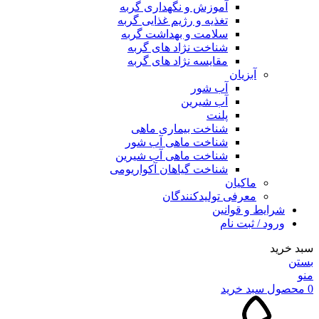
آموزش و نگهداری گربه
تغذیه و رژیم غذایی گربه
سلامت و بهداشت گربه
شناخت نژاد های گربه
مقایسه نژاد های گربه
آبزیان
آب شور
آب شیرین
پلنت
شناخت بیماری ماهی
شناخت ماهی آب شور
شناخت ماهی آب شیرین
شناخت گیاهان آکواریومی
ماکیان
معرفی تولیدکنندگان
شرایط و قوانین
ورود / ثبت نام
سبد خرید
بستن
منو
0
محصول
سبد خرید