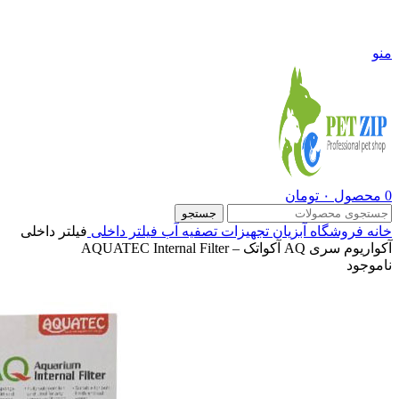
09108290600
منو
0
محصول
۰
تومان
جستجو
خانه
فروشگاه
آبزیان
تجهیزات تصفیه آب
فیلتر داخلی
فیلتر داخلی
آکواریوم سری AQ آکواتک – AQUATEC Internal Filter
ناموجود