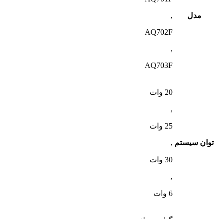
مدل
,
AQ702F
,
AQ703F
20 وات
,
25 وات
توان سیستم
,
30 وات
,
6 وات