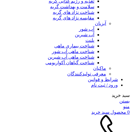
تغذیه و رژیم غذایی گربه
سلامت و بهداشت گربه
شناخت نژاد های گربه
مقایسه نژاد های گربه
آبزیان
آب شور
آب شیرین
پلنت
شناخت بیماری ماهی
شناخت ماهی آب شور
شناخت ماهی آب شیرین
شناخت گیاهان آکواریومی
ماکیان
معرفی تولیدکنندگان
شرایط و قوانین
ورود / ثبت نام
سبد خرید
بستن
منو
0
محصول
سبد خرید