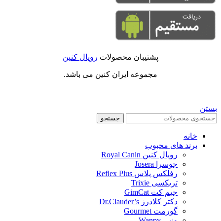
پشتیبان محصولات
رویال کنین
مجموعه ایران کنین می باشد.
بستن
جستجو
خانه
برند های محبوب
رویال کنین Royal Canin
جوسرا Josera
رفلکس پلاس Reflex Plus
تریکسی Trixie
جیم کت GimCat
دکتر کلادرز Dr.Clauder’s
گورمت Gourmet
ونپی Wanpy