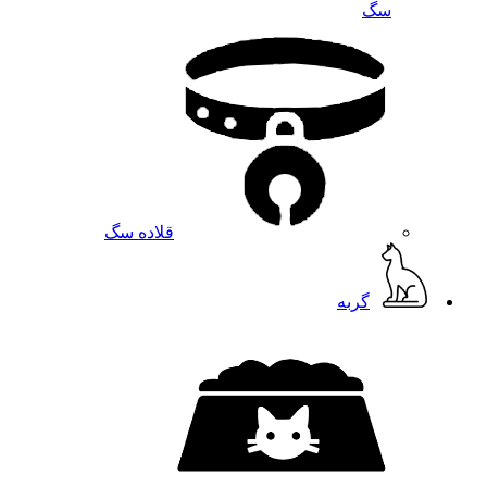
سگ
قلاده سگ
گربه