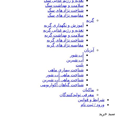
تغذیه و رژیم غذایی سگ
سلامت و بهداشت سگ
شناخت نژاد های سگ
مقایسه نژاد های سگ
گربه
آموزش و نگهداری گربه
تغذیه و رژیم غذایی گربه
سلامت و بهداشت گربه
شناخت نژاد های گربه
مقایسه نژاد های گربه
آبزیان
آب شور
آب شیرین
پلنت
شناخت بیماری ماهی
شناخت ماهی آب شور
شناخت ماهی آب شیرین
شناخت گیاهان آکواریومی
ماکیان
معرفی تولیدکنندگان
شرایط و قوانین
ورود / ثبت نام
سبد خرید