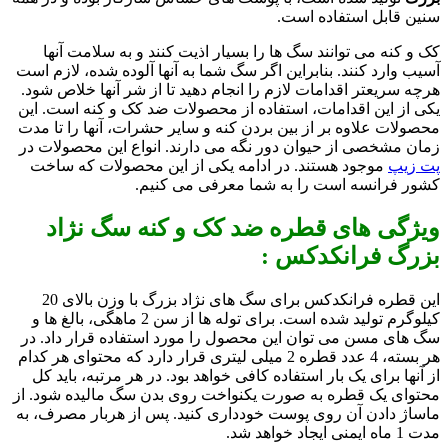
سنین قابل استفاده است.
کک و کنه می توانند سگ ها را بسیار اذیت کنند و به سلامت آنها
آسیب وارد کنند. بنابراین اگر سگ شما به آنها آلوده شده، لازم است
هرچه سریعتر اقدامات لازم را انجام دهید تا از شر آنها خلاص شود.
یکی از این اقدامات، استفاده از محصولات ضد کک و کنه است. این
محصولات علاوه بر از بین بردن کنه و سایر حشرات، آنها را تا مدت
زمان مشخصی از حیوان دور نگه می دارند. انواع این محصولات در
پت زیپ
موجود هستند. در ادامه یکی از این محصولات که ساخت
کشور فرانسه است را به شما معرفی می کنیم.
ویژگی های قطره ضد کک و کنه سگ نژاد
بزرگ فرانکدکس :
این قطره فرانکدکس برای سگ های نژاد بزرگ با وزن بالای 20
کیلوگرم تولید شده است. برای توله ها از سن 2 ماهگی، بالغ ها و
سگ های مسن می توان این محصول را مورد استفاده قرار داد. در
هر بسته، 4 عدد قطره 2 میلی لیتری قرار دارد که محتوای هر کدام
از آنها برای یک بار استفاده کافی خواهد بود. در هر مرتبه، باید کل
محتوای یک قطره به صورت یکنواخت روی بدن سگ مالیده شود. از
ماساژ دادن آن روی پوست خودداری کنید. پس از هربار مصرف، به
مدت 1 ماه ایمنی ایجاد خواهد شد.