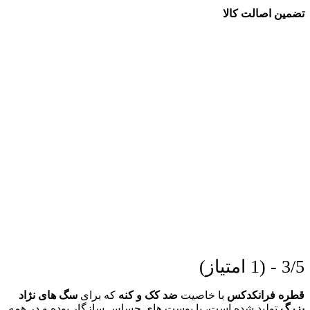
تضمین اصالت کالا
3/5 - (1 امتیاز)
قطره فرانکدکس
با خاصیت
ضد کک و کنه
که برای
سگ های نژاد
بزرگ
تولید شده است، با پوست های حساس سازگار بوده و در همه