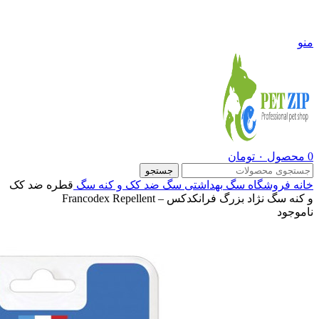
09108290600
منو
0
محصول
۰
تومان
جستجو
خانه
فروشگاه
سگ
بهداشتی سگ
ضد کک و کنه سگ
قطره ضد کک
و کنه سگ نژاد بزرگ فرانکدکس – Francodex Repellent
ناموجود