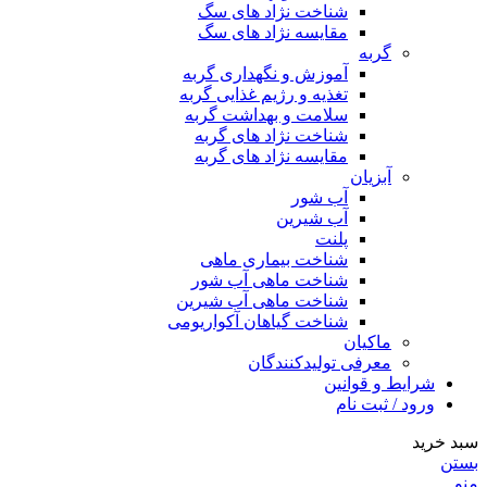
شناخت نژاد های سگ
مقایسه نژاد های سگ
گربه
آموزش و نگهداری گربه
تغذیه و رژیم غذایی گربه
سلامت و بهداشت گربه
شناخت نژاد های گربه
مقایسه نژاد های گربه
آبزیان
آب شور
آب شیرین
پلنت
شناخت بیماری ماهی
شناخت ماهی آب شور
شناخت ماهی آب شیرین
شناخت گیاهان آکواریومی
ماکیان
معرفی تولیدکنندگان
شرایط و قوانین
ورود / ثبت نام
سبد خرید
بستن
منو