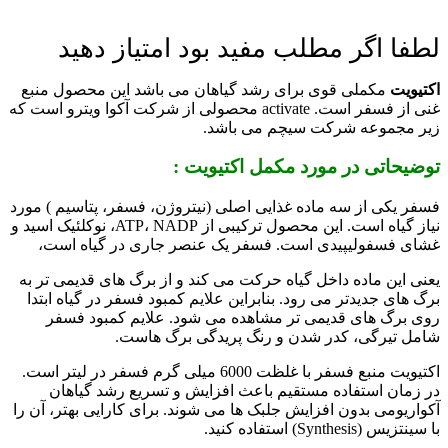
لطفا اگر مطلب مفید بود امتیاز دهید
اکتیویت
مکملی قوی برای رشد گیاهان می باشد این محصول منبع
غنی از فسفر است. activate محصولی از شرکت آکوا ویترو است که
زیر مجموعه شرکت سیچم می باشد.
توضیحاتی در مورد مکمل اکتیویت :
فسفر یکی از سه ماده غذایی اصلی (نیتروژن، فسفر، پتاسیم ) مورد
نیاز گیاه است. این محصول ترکیبی از ATP، NADP، نوکلئیک اسید و
غشای فسفولیپیدی است. فسفر یک عنصر جاری در گیاه است،
یعنی این ماده داخل گیاه حرکت می کند و از برگ های قدیمی تر به
برگ های جدیدتر می رود. بنابراین علایم کمبود فسفر در گیاه ابتدا
روی برگ های قدیمی تر مشاهده می شود. علایم کمبود فسفر
شامل تیرگی، کدر شدن و رنگ پریدگی برگ هاست.
اکتیویت منبع فسفر با غلظت 6000 میلی گرم فسفر در لیتر است.
در زمان استفاده مستقیم باعث افزایش و تسریع رشد گیاهان
آکواریومی بدون افزایش جلبک ها می شوند. برای کارایی بهتر، آن را
با سینتزیس (Synthesis) استفاده کنید.