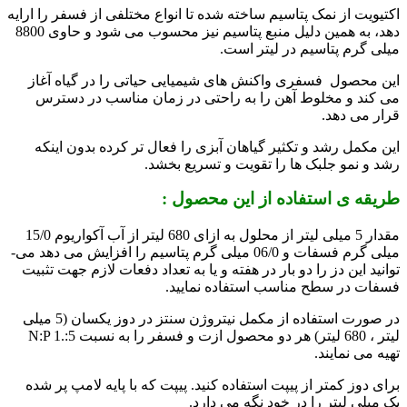
اکتیویت از نمک پتاسیم ساخته شده تا انواع مختلفی از فسفر را ارایه
دهد، به همین دلیل منبع پتاسیم نیز محسوب می شود و حاوی 8800
میلی گرم پتاسیم در لیتر است.
این محصول فسفری واکنش های شیمیایی حیاتی را در گیاه آغاز
می کند و مخلوط آهن را به راحتی در زمان مناسب در دسترس
قرار می دهد.
این مکمل رشد و تکثیر گیاهان آبزی را فعال تر کرده بدون اینکه
رشد و نمو جلبک ها را تقویت و تسریع بخشد.
طریقه ی استفاده از این محصول :
مقدار 5 میلی لیتر از محلول به ازای 680 لیتر از آب آکواریوم 15/0
میلی گرم فسفات و 06/0 میلی گرم پتاسیم را افزایش می­ دهد می­
توانید این دز را دو بار در هفته و یا به تعداد دفعات لازم جهت تثبیت
فسفات در سطح مناسب استفاده نمایید.
در صورت استفاده از مکمل نیتروژن سنتز در دوز یکسان (5 میلی
لیتر ، 680 لیتر) هر دو محصول ازت و فسفر را به نسبت N:P 1.:5
تهیه می نمایند.
برای دوز کمتر از پیپت استفاده کنید. پیپت که با پایه لامپ پر شده
یک میلی لیتر را در خود نگه می دارد.