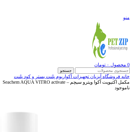
09108290600
منو
0
محصول
۰
تومان
جستجو
خانه
فروشگاه
آبزیان
تجهیزات آکواریوم پلنت
بستر و کود پلنت
مکمل اکتیویت آکوا ویترو سیچم – Seachem AQUA VITRO activate
ناموجود