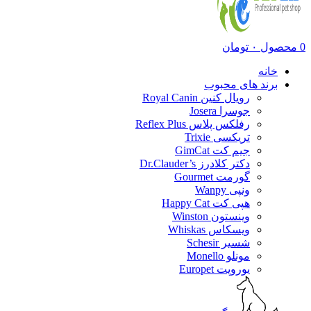
0
محصول
۰
تومان
خانه
برند های محبوب
رویال کنین Royal Canin
جوسرا Josera
رفلکس پلاس Reflex Plus
تریکسی Trixie
جیم کت GimCat
دکتر کلادرز Dr.Clauder’s
گورمت Gourmet
ونپی Wanpy
هپی کت Happy Cat
وینستون Winston
ویسکاس Whiskas
شسیر Schesir
مونلو Monello
یوروپت Europet