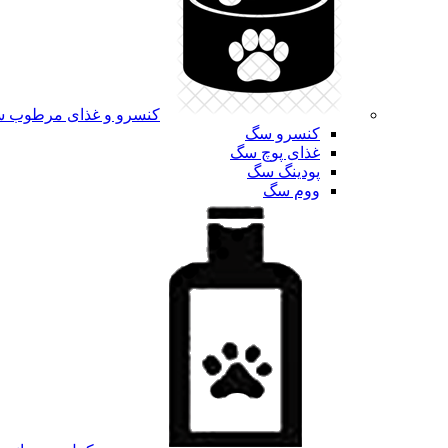
کنسرو و غذای مرطوب 
کنسرو سگ
غذای پوچ سگ
پودینگ سگ
ووم سگ