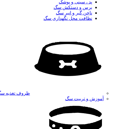
پد ، سینی و پوشک
برس و دستکش سگ
ناخن گیر و انبر سگ
نظافت محل نگهداری سگ
ظروف تغذیه س
آموزش و تربیت سگ