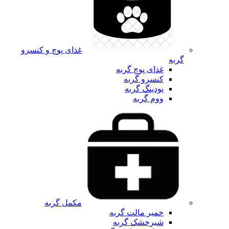
غذای پوچ و کنسرو
گربه
غذای پوچ گربه
کنسرو گربه
پودینگ گربه
ووم گربه
مکمل گربه
خمیر مالت گربه
شیرخشک گربه