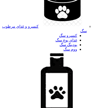
کنسرو و غذای مرطوب
سگ
کنسرو سگ
غذای پوچ سگ
پودینگ سگ
ووم سگ