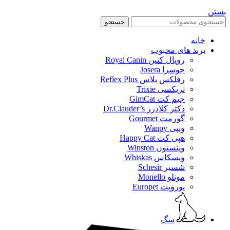
بستن
جستجو
خانه
برند های محبوب
رویال کنین Royal Canin
جوسرا Josera
رفلکس پلاس Reflex Plus
تریکسی Trixie
جیم کت GimCat
دکتر کلادرز Dr.Clauder’s
گورمت Gourmet
ونپی Wanpy
هپی کت Happy Cat
وینستون Winston
ویسکاس Whiskas
شسیر Schesir
مونلو Monello
یوروپت Europet
سگ