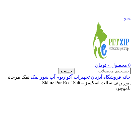
09108290600
منو
0
محصول
۰
تومان
جستجو
خانه
فروشگاه
آبزیان
تجهیزات آکواریوم آب شور
نمک
نمک مرجانی
پیور ریف سالت اسکیمز – Skimz Pur Reef Salt
ناموجود