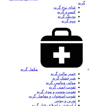
گربه
غذای پوچ گربه
کنسرو گربه
پودینگ گربه
ووم گربه
مکمل گربه
خمیر مالت گربه
شیرخشک گربه
مولتی ویتامین گربه
تقویت ایمنی گربه
تقویت پوست و موی گربه
تقویت استخوان و مفاصل گربه
تورین و بیوتین
آرامبخش و اصلاح رفتار گربه