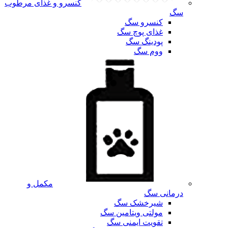
کنسرو و غذای مرطوب
سگ
کنسرو سگ
غذای پوچ سگ
پودینگ سگ
ووم سگ
مکمل و
درمانی سگ
شیرخشک سگ
مولتی ویتامین سگ
تقویت ایمنی سگ