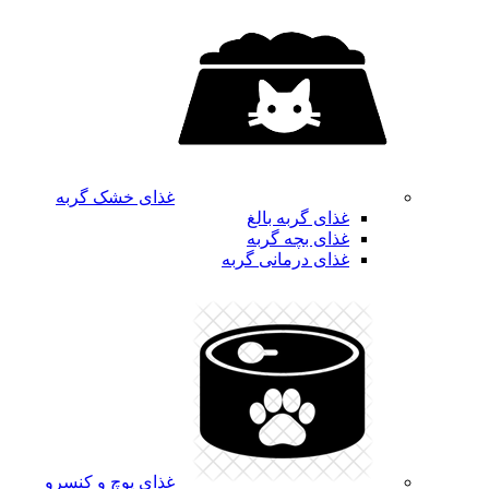
غذای خشک گربه
غذای گربه بالغ
غذای بچه گربه
غذای درمانی گربه
غذای پوچ و کنسرو