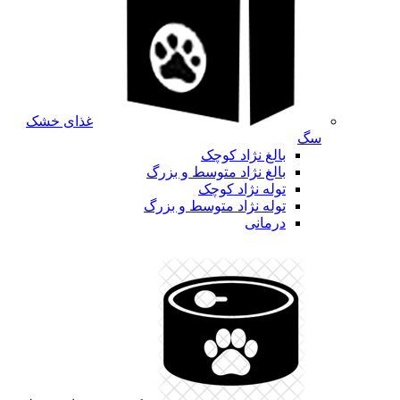
غذای خشک
سگ
بالغ نژاد کوچک
بالغ نژاد متوسط و بزرگ
توله نژاد کوچک
توله نژاد متوسط و بزرگ
درمانی