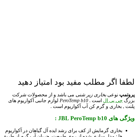
لطفا اگر مطلب مفید بود امتیاز دهید
پروتمپ
نوعی
بخاری زیر شنی
می باشد و از محصولات شرکت
بزرگ
جی بی ال
است .
PeroTemp b10
لوازم جانبی آکواریوم های
پلنت , بخاری و گرم کن آب آکواریوم است .
ویژگی های JBL PeroTemp b10 :
بخاری گرمایش از کف برای رشد ایده آل گیاهان در آکواریوم
ها : مدل سازی شده از روی طبیعت، جریان آب گرم از طریق