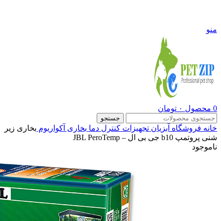
09108290600
منو
0
محصول
۰
تومان
جستجو
خانه
فروشگاه
آبزیان
تجهیزات کنترل دما
بخاری آکواریوم
بخاری زیر
شنی پروتمپ b10 جی بی ال – JBL PeroTemp
ناموجود