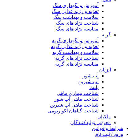
آموزش و نگهداری سگ
تغذیه و رژیم غذایی سگ
سلامت و بهداشت سگ
شناخت نژاد های سگ
مقایسه نژاد های سگ
گربه
آموزش و نگهداری گربه
تغذیه و رژیم غذایی گربه
سلامت و بهداشت گربه
شناخت نژاد های گربه
مقایسه نژاد های گربه
آبزیان
آب شور
آب شیرین
پلنت
شناخت بیماری ماهی
شناخت ماهی آب شور
شناخت ماهی آب شیرین
شناخت گیاهان آکواریومی
ماکیان
معرفی تولیدکنندگان
شرایط و قوانین
ورود / ثبت نام