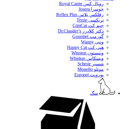
رویال کنین Royal Canin
جوسرا Josera
رفلکس پلاس Reflex Plus
تریکسی Trixie
جیم کت GimCat
دکتر کلادرز Dr.Clauder’s
گورمت Gourmet
ونپی Wanpy
هپی کت Happy Cat
وینستون Winston
ویسکاس Whiskas
شسیر Schesir
مونلو Monello
یوروپت Europet
سگ