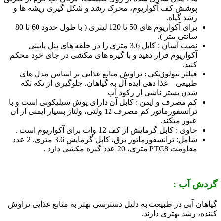
پوشش کف آکواریوم، محرک رشد و شکل گیری ریشه ها و
رشد گیاه.
برای آکواریوم های 50 تا 120 لیتری ( با طول حدود 60 تا 80
سانتی متر ).
نصب آسان : کابل 3.6 متری را در حلقه های پنل پایینی
آکواریوم قرار دهید و با گیره های مکشی در جای خود محکم
کنید.
فیلتر بیولوژیکی : تراوش منابع غذایی بر اساس مدل های
طبیعی – غذا دهی ایده آل به گیاهان. جلوگیری از تکه تکه
شدن بستر ناشی از رکود آب
کم مصرف و ایمن : کابل آن دارای پوش سیلیکونی است و با
ترانسفورماتور کم مصرف 12 ولتی، ولتاژ بسیار ایمنی از آن
عبور میکند.
حاوی : کابل گرمایش از کف 12 وات برای آکواریوم است .
شامل: ترانسفورماتور برق، کابل گرمایش 3.6 متری. 2 عدد
مقاومت PTC8 متری، 20 عدد گیره مکشی دارد .
گردش آب :
گیاهان آبی در طبیعت به دلیل دسترسی بهتر به منابع غذایی تراوش
کننده، رشد بهتری دارند.