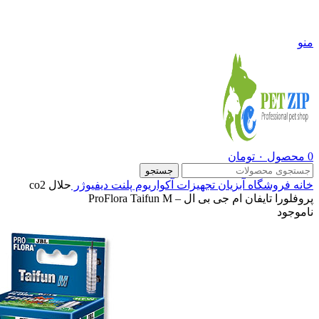
09108290600
منو
0
محصول
۰
تومان
جستجو
خانه
فروشگاه
آبزیان
تجهیزات آکواریوم پلنت
دیفیوژر
حلال co2
پروفلورا تایفان ام جی بی ال – ProFlora Taifun M
ناموجود