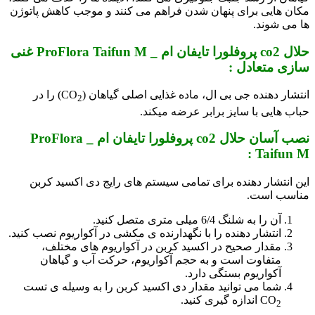
مکان هایی برای پنهان شدن فراهم می کنند و موجب کاهش پاتوژن
ها می شوند.
حلال co2 پروفلورا تایفان ام _ ProFlora Taifun M غنی
سازی متعادل :
انتشار دهنده جی بی ال، ماده غذایی اصلی گیاهان (CO
) را در
2
حباب­ هایی با سایز برابر عرضه می­کند.
نصب آسان حلال co2 پروفلورا تایفان ام _ ProFlora
Taifun M :
این انتشار دهنده برای تمامی سیستم های رایج دی اکسید کربن
مناسب است.
آن را به شلنگ 6/4 میلی متری متصل کنید.
انتشار دهنده را با نگهدارنده ی مکشی در آکواریوم نصب کنید.
مقدار صحیح در اکسید کربن در آکواریوم های مختلف،
متفاوت است و به حجم آکواریوم، حرکت آب و گیاهان
آکواریوم بستگی دارد.
شما می توانید مقدار دی اکسید کربن را به وسیله ی تست
CO
اندازه گیری کنید.
2