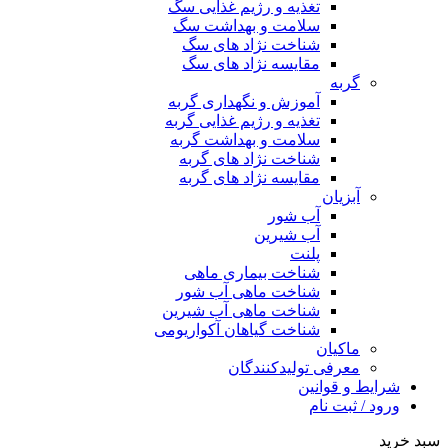
تغذیه و رژیم غذایی سگ
سلامت و بهداشت سگ
شناخت نژاد های سگ
مقایسه نژاد های سگ
گربه
آموزش و نگهداری گربه
تغذیه و رژیم غذایی گربه
سلامت و بهداشت گربه
شناخت نژاد های گربه
مقایسه نژاد های گربه
آبزیان
آب شور
آب شیرین
پلنت
شناخت بیماری ماهی
شناخت ماهی آب شور
شناخت ماهی آب شیرین
شناخت گیاهان آکواریومی
ماکیان
معرفی تولیدکنندگان
شرایط و قوانین
ورود / ثبت نام
سبد خرید