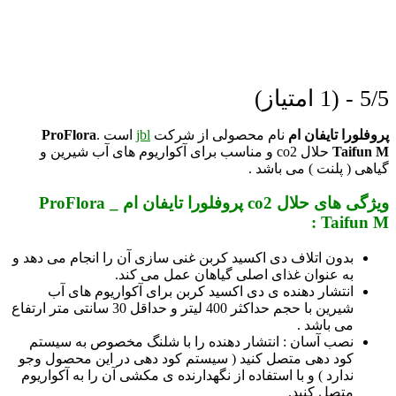
5/5 - (1 امتیاز)
پروفلورا تایفان ام
نام محصولی از شرکت
jbl
است .
ProFlora
Taifun M
حلال co2 و مناسب برای آکواریوم های آب شیرین و
گیاهی ( پلنت ) می باشد .
ویژگی های حلال co2 پروفلورا تایفان ام _ ProFlora
Taifun M :
بدون اتلاف دی اکسید کربن غنی سازی آن را انجام می دهد و
به عنوان غذای اصلی گیاهان عمل می کند.
انتشار دهنده ی دی اکسید کربن برای آکواریوم های آب
شیرین با حجم حداکثر 400 لیتر و حداقل 30 سانتی متر ارتفاع
می باشد .
نصب آسان : انتشار دهنده را با شلنگ مخصوص به سیستم
کود دهی متصل کنید ( سیستم کود دهی در این محصول وجو
ندارد ) و با استفاده از نگهدارنده ی مکشی آن را به آکواریوم
متصل کنید.