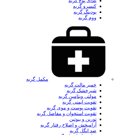
غذای پوچ گربه
کنسرو گربه
پودینگ گربه
ووم گربه
مکمل گربه
خمیر مالت گربه
شیرخشک گربه
مولتی ویتامین گربه
تقویت ایمنی گربه
تقویت پوست و موی گربه
تقویت استخوان و مفاصل گربه
تورین و بیوتین
آرامبخش و اصلاح رفتار گربه
ضد انگل گربه