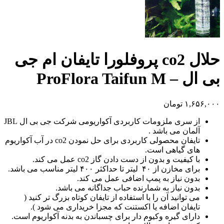
حلال co2 پروفلورا تایفان ام جی
بی ال – ProFlora Taifun M
۱,۶۵۶,۰۰۰
تومان
از سری م
لزومات کاربردی آکواریومی شرکت جی بی ال JBL
آلمان می باشد .
تایفان محصولی کاربردی برای حل نمودن co2 در آب آکواریوم
های گیاهی است.
با کیفیت و بدون از دست دادن گاز co2 عمل می کند.
برای مخازن از
۴۰ لیتر تا
حداکثر ۴۰۰ لیتر مناسب می باشد.
بدون نیاز به پمپ اضافی عمل می کند.
بدون
نیاز به
شمارنده حباب جداگانه می باشد.
می توانید آن را با استفاده از تایفان کوتاه بزرگ تر کنید (
تایفان اضافه یا اکستنت که مجزا خریداری می شود ).
دارای گیره وکیوم دار برای چسباندن به بدنه آکواریوم است.