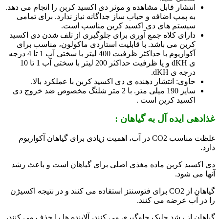
انتشار قابل مشاهده و موثر دی اکسید کربن را انجام می دهد.
به پمپ اضافه و حباب ساز جداگانه نیاز ندارد. برای تمامی
سیستم های دی اکسید کربن مناسب است.
دارای کلاه جمع آوری برای جلوگیری از تلف شدن دی اکسید
کربن می باشد. با قابلیت استاردی ماکولون، مناسب برای
آکواریوم با حداکثر ظرفیت 400 لیتر با سختی آب 1 تا 4 درجه
ی dKH و یا ظرفیت حداکثر 200 لیتر با سختی آب 1 تا 10
درجه ی dKH.
حاوی: انتشار دهنده ی دی اکسید کربن با عملکرد بالا.
سایز 190 میلی متر. با 2 متر شلنگ مخصوص ضد خروج دی
اکسید کرین است .
غذادهی ایده آل به گیاهان :
غلظت مناسب CO2 در آب، اهمیت زیادی برای گیاهان آکواریوم
دارد.
دی اکسید کربن ماده مغذی اصلی برای گیاهان است و باعث رشد
آنها می شود.
گیاهان از CO2 برای فتوسنتز استفاده می کنند و در نتیجه اکسیژن
را در آب عرضه می کنند.
گیاهان از رشد جلبک جلوگیری می کنند، آلاینده ها را حذف می کنند،