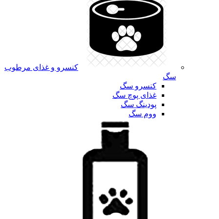
کنسرو و غذای مرطوب
سگ
کنسرو سگ
غذای پوچ سگ
پودینگ سگ
ووم سگ