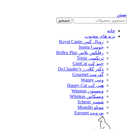
بستن
جستجو
خانه
برند های محبوب
رویال کنین Royal Canin
جوسرا Josera
رفلکس پلاس Reflex Plus
تریکسی Trixie
جیم کت GimCat
دکتر کلادرز Dr.Clauder’s
گورمت Gourmet
ونپی Wanpy
هپی کت Happy Cat
وینستون Winston
ویسکاس Whiskas
شسیر Schesir
مونلو Monello
یوروپت Europet