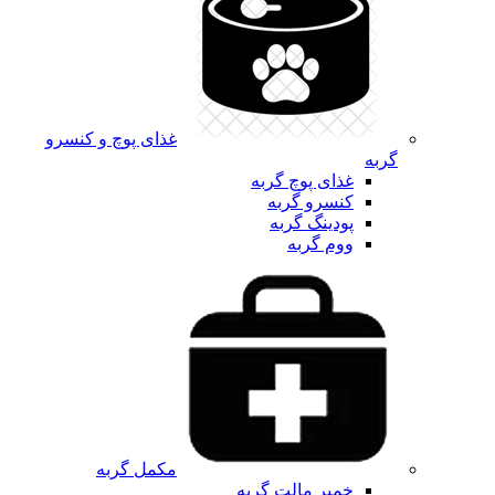
غذای پوچ و کنسرو
گربه
غذای پوچ گربه
کنسرو گربه
پودینگ گربه
ووم گربه
مکمل گربه
خمیر مالت گربه