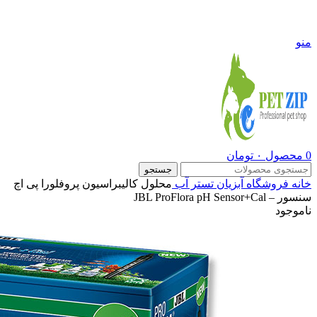
09108290600
منو
0
محصول
۰
تومان
جستجو
خانه
فروشگاه
آبزیان
تستر آب
محلول کالیبراسیون پروفلورا پی اچ
سنسور – JBL ProFlora pH Sensor+Cal
ناموجود