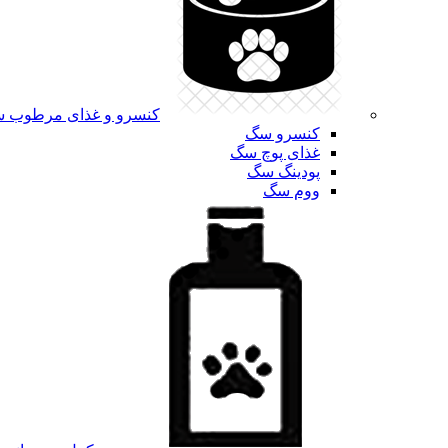
کنسرو و غذای مرطوب 
کنسرو سگ
غذای پوچ سگ
پودینگ سگ
ووم سگ