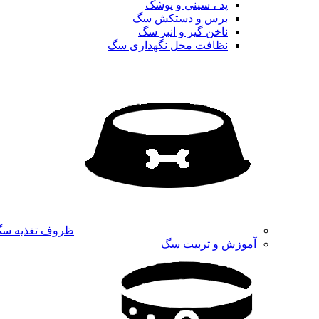
پد ، سینی و پوشک
برس و دستکش سگ
ناخن گیر و انبر سگ
نظافت محل نگهداری سگ
ظروف تغذیه س
آموزش و تربیت سگ