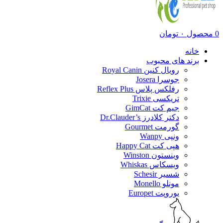
0
محصول
۰
تومان
خانه
برند های محبوب
رویال کنین Royal Canin
جوسرا Josera
رفلکس پلاس Reflex Plus
تریکسی Trixie
جیم کت GimCat
دکتر کلادرز Dr.Clauder’s
گورمت Gourmet
ونپی Wanpy
هپی کت Happy Cat
وینستون Winston
ویسکاس Whiskas
شسیر Schesir
مونلو Monello
یوروپت Europet