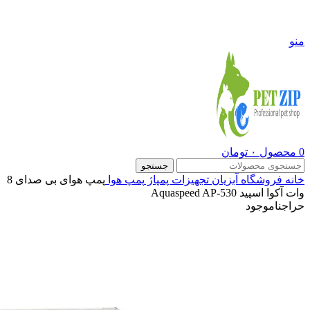
09108290600
منو
0
محصول
۰
تومان
جستجو
خانه
فروشگاه
آبزیان
تجهیزات پمپاژ
پمپ هوا
پمپ هوای بی صدای 8
وات آکوا اسپید Aquaspeed AP-530
حراج
ناموجود