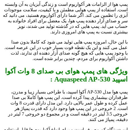
پمپ هوا از الزامات هر آکواریوم است و زندگی آبزیان به آن وابسته
است. استفاده از پمپ هوایی مطمئن و با کیفیت، سلامت موجودات
آبزی را تظمین می کند. اگر شما دارای آکواریوم هستید، می دانید که
سر و صدای آزار دهنده پمپ هوا، یک معضل برای افراد خانواده به
حساب می آید. پمپ هایی که در گذشته تولید می شدند، نویز
بیشتری نسبت به پمپ های امروزی دارند.
با این حال، امروزه پمپ هایی تولید می شود که کاملا بدون صدا
عمل می کنند و این یک نقطه قوت بسیار خوب در این عرصه است.
با وجود پمپ هایی که هیچ گونه صدای آزار دهنده ای ندارند، لذت
داشتن آکواریوم برای مردم، چندین برابر شده است.
ویژگی های پمپ هوای بی صدای 8 وات آکوا
اسپید Aquaspeed AP-530 :
پمپ هوا مدل AP-530 آکوا اسپید، با طراحی بسیار زیبا و مدرن،
طرفداران بیشماری پیدا کرده است. این پمپ هوا کاملا بی صدا
عمل کرده و طول عمر بالایی دارد. این مدل دارای قدرت 8 وات
است. 2 خروجی در این پمپ هوا وجود دارد که قدرت پمپاژ هر
خروجی 3.5 لیتر در دقیقه است و در مجموع دو خروجی 7 لیتر در
دقیقه، پمپاژ می کنند.
این دستگاه کم مصرف است و برای انواع آکواریوم ها قابل استفاده