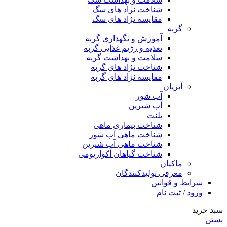
شناخت نژاد های سگ
مقایسه نژاد های سگ
گربه
آموزش و نگهداری گربه
تغذیه و رژیم غذایی گربه
سلامت و بهداشت گربه
شناخت نژاد های گربه
مقایسه نژاد های گربه
آبزیان
آب شور
آب شیرین
پلنت
شناخت بیماری ماهی
شناخت ماهی آب شور
شناخت ماهی آب شیرین
شناخت گیاهان آکواریومی
ماکیان
معرفی تولیدکنندگان
شرایط و قوانین
ورود / ثبت نام
سبد خرید
بستن