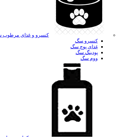
کنسرو و غذای مرطوب 
کنسرو سگ
غذای پوچ سگ
پودینگ سگ
ووم سگ