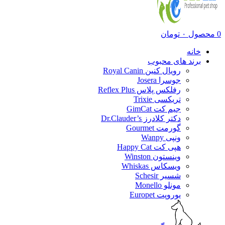
0
محصول
۰
تومان
خانه
برند های محبوب
رویال کنین Royal Canin
جوسرا Josera
رفلکس پلاس Reflex Plus
تریکسی Trixie
جیم کت GimCat
دکتر کلادرز Dr.Clauder’s
گورمت Gourmet
ونپی Wanpy
هپی کت Happy Cat
وینستون Winston
ویسکاس Whiskas
شسیر Schesir
مونلو Monello
یوروپت Europet