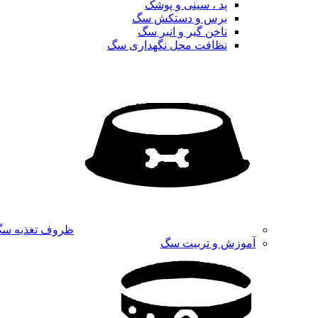
پد ، سینی و پوشک
برس و دستکش سگ
ناخن گیر و انبر سگ
نظافت محل نگهداری سگ
ظروف تغذیه س
آموزش و تربیت سگ