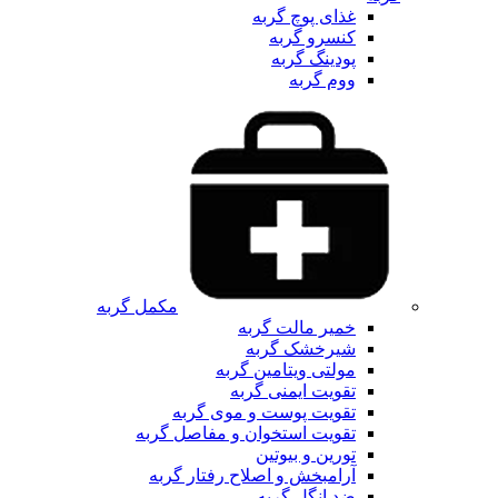
غذای پوچ گربه
کنسرو گربه
پودینگ گربه
ووم گربه
مکمل گربه
خمیر مالت گربه
شیرخشک گربه
مولتی ویتامین گربه
تقویت ایمنی گربه
تقویت پوست و موی گربه
تقویت استخوان و مفاصل گربه
تورین و بیوتین
آرامبخش و اصلاح رفتار گربه
ضد انگل گربه