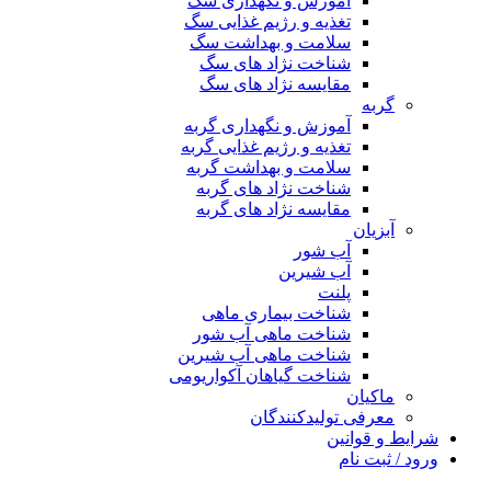
آموزش و نگهداری سگ
تغذیه و رژیم غذایی سگ
سلامت و بهداشت سگ
شناخت نژاد های سگ
مقایسه نژاد های سگ
گربه
آموزش و نگهداری گربه
تغذیه و رژیم غذایی گربه
سلامت و بهداشت گربه
شناخت نژاد های گربه
مقایسه نژاد های گربه
آبزیان
آب شور
آب شیرین
پلنت
شناخت بیماری ماهی
شناخت ماهی آب شور
شناخت ماهی آب شیرین
شناخت گیاهان آکواریومی
ماکیان
معرفی تولیدکنندگان
شرایط و قوانین
ورود / ثبت نام