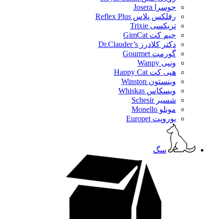
جوسرا Josera
رفلکس پلاس Reflex Plus
تریکسی Trixie
جیم کت GimCat
دکتر کلادرز Dr.Clauder’s
گورمت Gourmet
ونپی Wanpy
هپی کت Happy Cat
وینستون Winston
ویسکاس Whiskas
شسیر Schesir
مونلو Monello
یوروپت Europet
سگ