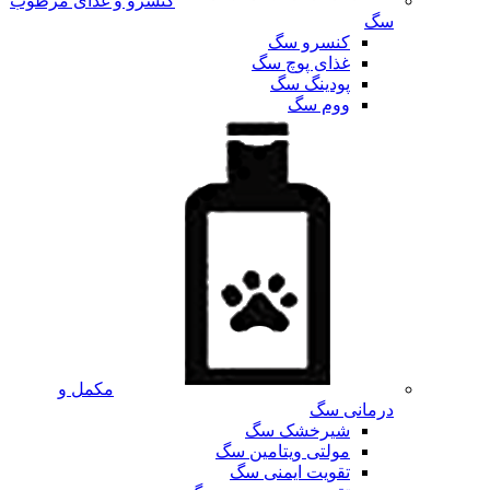
کنسرو و غذای مرطوب
سگ
کنسرو سگ
غذای پوچ سگ
پودینگ سگ
ووم سگ
مکمل و
درمانی سگ
شیرخشک سگ
مولتی ویتامین سگ
تقویت ایمنی سگ