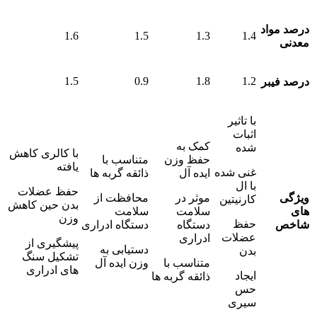
درصد مواد
1.6
1.5
1.3
1.4
معدنی
1.5
0.9
1.8
1.2
درصد فیبر
با تاثیر
اثبات
کمک به
شده
با کالری کاهش
حفظ وزن
متناسب با
یافته
غنی شده
ایده آل
ذائقه گربه ها
با ال
حفظ عضلات
ویژگی
موثر در
محافظت از
کارنیتین
بدن حین کاهش
های
سلامت
سلامت
وزن
حفظ
شاخص
دستگاه
دستگاه ادراری
عضلات
ادراری
پیشگیری از
دستیابی به
بدن
تشکیل سنگ
متناسب با
وزن ایده آل
های ادراری
ایجاد
ذائقه گربه ها
حس
سیری