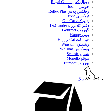
رویال کنین Royal Canin
جوسرا Josera
رفلکس پلاس Reflex Plus
تریکسی Trixie
جیم کت GimCat
دکتر کلادرز Dr.Clauder’s
گورمت Gourmet
ونپی Wanpy
هپی کت Happy Cat
وینستون Winston
ویسکاس Whiskas
شسیر Schesir
مونلو Monello
یوروپت Europet
سگ