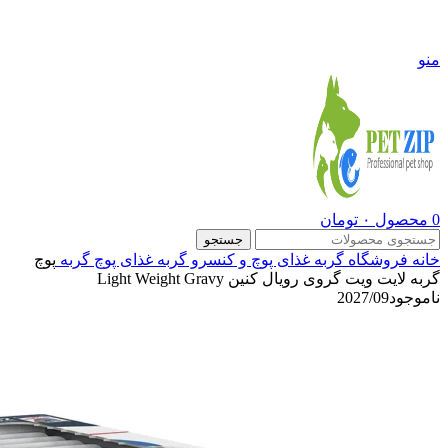
09108290600
منو
0
محصول
۰
تومان
جستجو
خانه
فروشگاه
گربه
غذای پوچ و کنسرو گربه
غذای پوچ گربه
پوچ
گربه لایت ویت گروی رویال کنین Light Weight Gravy
ناموجود
2027/09