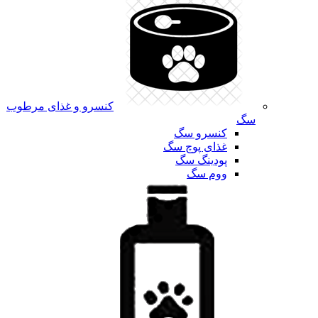
کنسرو و غذای مرطوب
سگ
کنسرو سگ
غذای پوچ سگ
پودینگ سگ
ووم سگ