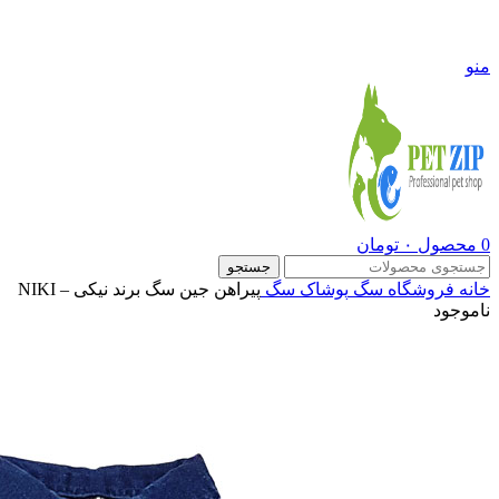
09108290600
منو
0
محصول
۰
تومان
جستجو
خانه
فروشگاه
سگ
پوشاک سگ
پیراهن جین سگ برند نیکی – NIKI
ناموجود