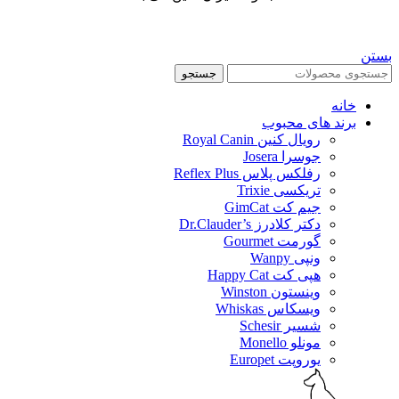
بستن
جستجو
خانه
برند های محبوب
رویال کنین Royal Canin
جوسرا Josera
رفلکس پلاس Reflex Plus
تریکسی Trixie
جیم کت GimCat
دکتر کلادرز Dr.Clauder’s
گورمت Gourmet
ونپی Wanpy
هپی کت Happy Cat
وینستون Winston
ویسکاس Whiskas
شسیر Schesir
مونلو Monello
یوروپت Europet