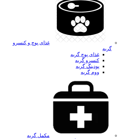
غذای پوچ و کنسرو
گربه
غذای پوچ گربه
کنسرو گربه
پودینگ گربه
ووم گربه
مکمل گربه