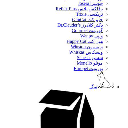
جوسرا Josera
رفلکس پلاس Reflex Plus
تریکسی Trixie
جیم کت GimCat
دکتر کلادرز Dr.Clauder’s
گورمت Gourmet
ونپی Wanpy
هپی کت Happy Cat
وینستون Winston
ویسکاس Whiskas
شسیر Schesir
مونلو Monello
یوروپت Europet
سگ