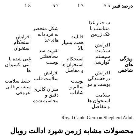
1.8
5.7
1.3
5.5
درصد فیبر
ساختار غذا
متناسب با
شکل منحصر
فک ژرمن
به فرد دانه
قابلیت
افزایش
های غذا
هضم بسیار
استحکام
افزایش
بالا
استخوان
سلامت
تقویت سد
سیستم
محافظتی
ویژگی
استحکام
غنی شده با
گوارشی
پوست
های
استخوان ها
آنتی اکسیدان
شاخص
و مفاصل
ها
افزایش
افزایش
درخشندگی
سلامت قلب
پوست
حفظ سلامت
پوست و مو
سالم و
سیستم قلبی
میزان کالری
شاداب
عروقی
سلامت
دقیق و
استخوان ها
محاسبه شده
و مفاصل
Royal Canin German Shepherd Adult
محصولات مشابه ژرمن شپرد ادالت رویال