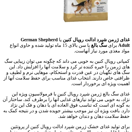
غذای ژرمن شپرد ادالت رویال کنین
یا
German Shepherd
Adult
برای
سگ بالغ
با سن بالای 15 ماه تولید شده و حاوی انواع
مواد مغذی مورد نیاز آنهاست.
کمپانی رویال کنین به خوبی می داند که چگونه می توان زیبایی سگ
های ژرمن را خیره کننده تر کرد و سلامت آنها را افزایش داد. این
سگ های نگهبان در عین قدرت و استحکام، موهایی نرم و لطیف و
ظرافتی خاص دارند. انتخاب غذای مناسب برای حفظ سلامت آنها از
اهمیت ویژه ای برخوردار است.
غذای سگ بالغ ژرمن شپرد رویال کنین با فرمولاسیون ویژه این
نژاد، به خوبی می تواند نیازهای غذایی آنها را برطرف کند. ساختار آن
به گونه ای است که تناسب فوق العاده ای با دهان و فک این نژاد
دارد. بافت ویژه آن نیز موجب بیشتر جویده شدن و در نتیجه کمک به
حفظ سلامت دهان و دندان خواهد شد.
برای تولید غذای خشک ژرمن شپرد ادالت رویال کنین از پروتئین