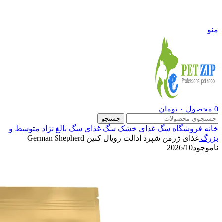
09108290600
منو
0
محصول
۰
تومان
جستجو
خانه
فروشگاه
سگ
غذای خشک سگ
غذای سگ بالغ نژاد متوسط و
بزرگ
غذای ژرمن شپرد ادالت رویال کنین German Shepherd
ناموجود
2026/10