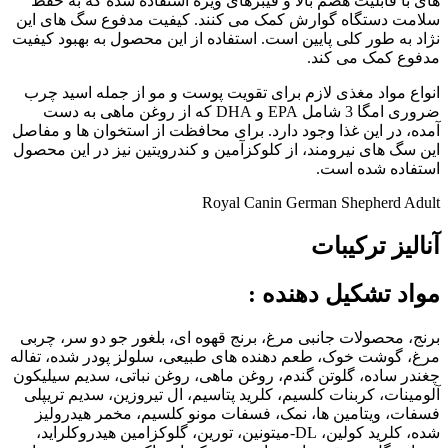
های با قابلیت هضم بالا و فیبرهای ویژه استفاده شده که به حفظ
سلامت دستگاه گوارش کمک می کنند. کیفیت مدفوع سگ های این
نژاد به طور کلی پایین است. استفاده از این محصول به بهبود کیفیت
مدفوع کمک می کند.
انواع مواد مغذی لازم برای تقویت پوست و مو از جمله اسید چرب
ضروری امگا 3 شامل EPA و DHA که از روغن ماهی به دست
آمده، در این غذا وجود دارد. برای محافظت از استخوان ها و مفاصل
این سگ های نیرومند، از کلوکزآمین و کندرویتین نیز در این محصول
استفاده شده است.
Royal Canin German Shepherd Adult
آنالیز ترکیبات
مواد تشکیل دهنده
:
برنج، محصولات جانبی مرغ، برنج قهوه ای، بلغور جو دو سر، چربی
مرغ، گوشت خوک، طعم دهنده های طبیعی، سلولز پودر شده، تفاله
چغندر ساده، گلوتن گندم، روغن ماهی، روغن نباتی، سدیم سیلیکون
آلومینات، کربنات کلسیم، کلرید پتاسیم، ال تیروزین، سدیم تریپلی
فسفات، ویتامین ها، نمک، فسفات مونو کلسیم، مخمر هیدرولیز
شده، کلرید کولین، DL-میتونین، تورین، گلوکزامین هیدروکلراید،