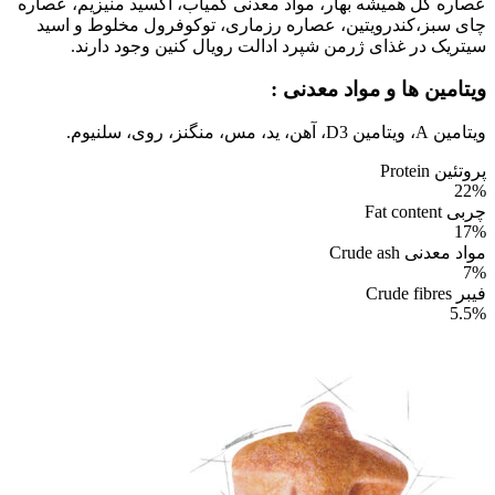
عصاره گل همیشه بهار، مواد معدنی کمیاب، اکسید منیزیم، عصاره
چای سبز،کندرویتین، عصاره رزماری، توکوفرول مخلوط و اسید
سیتریک در غذای ژرمن شپرد ادالت رویال کنین وجود دارند.
ویتامین ها و مواد معدنی :
ویتامین A، ویتامین D3، آهن، ید، مس، منگنز، روی، سلنیوم.
پروتئین Protein
22%
چربی Fat content
17%
مواد معدنی Crude ash
7%
فیبر Crude fibres
5.5%