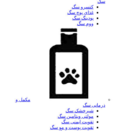
سگ
کنسرو سگ
غذای پوچ سگ
پودینگ سگ
ووم سگ
مکمل و
درمانی سگ
شیرخشک سگ
مولتی ویتامین سگ
تقویت ایمنی سگ
تقویت پوست و مو سگ